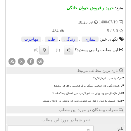
منبع:
خرید و فروش حیوان خانگی
1400/07/19
10:25:39
484
5
/
5.0
تگهای خبر:
بیماری
,
زندگی
,
طب
,
مهاجرت
این مطلب را می پسندید؟
(0)
(1)
X
تازه ترین مطالب مرتبط
مرگ به سبب گرمازدگی ؟
راهنمای کاربردی انتخاب سیگار برگ مناسب برای هر سلیقه
آمار تازه از هوای تهران منتشر گردید تیر امسال چه گذشت؟
اخطار نسبت به حمل و نقل غیرقانونی جانوران وحشی در ناوگان عمومی
نظرات بینندگان در مورد این مطلب
نظر شما در مورد این مطلب
نام: