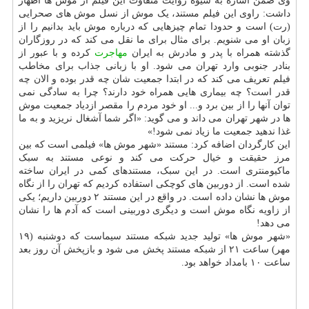
وی ضمن اشاره به شیوه روایت متفاوت این فیلم از موش ها اظهار
داشت: راوی این فیلم مستند، یک موش از نسل موش های صحرایی
(رت) است و حدودا تمام چیزهایی که درباره موش باید بدانیم را از
زبان او می شنویم. برای مثال برای ما نقل می کند که در روزگاران
گذشته همراه با پدر و مادرش به ایران
مهاجرت
کرده و با عبور از
بنادر جنوبی وارد تهران می شود. او با زبانی جذاب برای مخاطب
فیلم تعریف می کند که در ابتدا جمعیت شان چه قدر بوده و الان چه
قدر است؟ چه بیماری هایی همراه خود دارند؟ چرا به سادگی نمی
توان آنها را از بین برد و... او خود مردم را مقصر ازدیاد جمعیت موش
ها در شهر تهران می داند و می گوید: «اگر شما آشغال نریزید و به ما
غذا ندهید جمعیت ما زیاد نمی شود!»
این کارگردان اضافه کرد: مستند «شهر موش ها» فیلمی است که بین
مرز حقیقت و خیال حرکت می کند و نوعی مستند به سبک
ماکیومنتری است. در این سبک، مستندهای کمی در ایران ساخته
شده است. از دوربین های کوچکی استفاده کردیم که تهران را از نگاه
موش ها نشان داده است. در واقع در این مستند ۲ دوربین داریم؛ یکی
از زاویه نگاه موش است و دیگری دوربینی است که آدم ها را نشان
می دهد!
«شهر موش ها» تولید جدید شبکه مستند سیماست که دوشنبه (۱۹
مهر) ساعت ۲۱ از شبکه مستند پخش می شود و بازپخش آن روز بعد
ساعت ۱۰ بامداد خواهد بود.