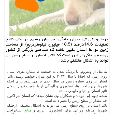
خرید و فروش حیوان خانگی: خراسان رضوی برمبنای نتایج
تحقیقات 14.6درصد (18.5 میلیون کیلومترمربع) از مساحت
زمین توسط انسان تغییر یافته که مساحتی بزرگتر از کشور
روسیه و حاکی از این است که تاثیر انسان بر سطح زمین می
تواند به اشکال مختلفی باشد.
به نقل از ویفروم، با نزدیک شدن به جمعیت ۸ میلیارد نفری انسان
روی زمین که احیانا تا سال ۲۰۲۳ به این میزان خواهیم رسید، تاثیر
انسان بر روی سیاره زمین هر سال جدی تر می شود برای اینکه
شهرها، زیرساخت ها، کشاورزی و آلودگی از با اهمیت ترین اشکال
تاثیر انسان بر دنیای طبیعی هستند.
نقشه دیوید اِم. ثیوبالد و همکاران وی نشان میدهد که انسان هم اکنون
چه مقدار از سطح زمین را تغییر داده است.
تاثیر انسان بر روی سطح زمین می تواند به اشکال مختلفی ازجمله
شهرها، مناطق زراعی برای کشاورزی، انرژی و
منابع
استخراجی