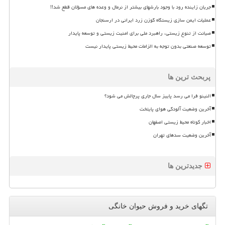
جریان زاینده رود با وجود بارشهای بیشتر از نرمال و وعده های مسؤلان قطع شد!!
عملیات ایمن سازی زیستگاه گوزن زرد ایرانی در ارسنجان
صیانت از تنوع زیستی، راهبرد ملی برای امنیت زیستی و توسعه پایدار
توسعه صنعتی بدون توجه به الزامات محیط زیستی پایدار نیست
پربحث ترین ها
النینو فرا می رسد پاییز سال جاری پرچالش می شود؟
آخرین وضعیت آلودگی هوای پایتخت
اخبار کوتاه محیط زیستی اصفهان
آخرین وضعیت سدهای تهران
جدیدترین ها
تگهای خرید و فروش حیوان خانگی