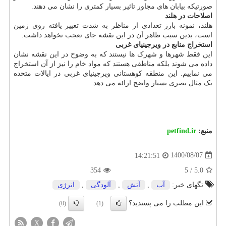
صورتیکه بیابان های مجاور تاثیر بسیار کمتری را نشان می دهند.
اصلاحات در هلند
هلند، نمونه بارز تعدادی از مناظر به شدت تغییر یافته روی زمین
است، بدین سبب ظاهر آن در این نقشه جای تعجب نخواهد داشت.
استخراج منابع در ویرجینیای غربی
این فقط شهرها و شهرک ها نیستند که به وضوح در این نقشه نشان
داده می شوند بلکه مناطقی هستند که مواد خام را نیز از آن استخراج
می نماییم. این منطقه کوهستانی ویرجینیای غربی در ایالات متحده
یک مثال بصری بسیار واضح ارائه می دهد.
منبع:
petfind.ir
1400/08/07
14:21:51
354
5
/
5.0
تگهای خبر:
آب
,
آتش
,
آلودگی
,
انرژی
این مطلب را می پسندید؟
(0)
(1)
X