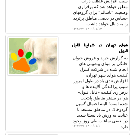
سبب افزایش غلظت ذرات
معلق خواهد شد که برقراری
وضعیت ˮناسالمˮ برای گروههای
حساس در بعضی مناطق پرتردد
را به دنبال خواهد داشت.
۱۴۰۱/۰۱/۱۳ ۱۳:۴۵:۴۱
هوای تهران در شرایط قابل
قبول
به گزارش خرید و فروش حیوان
خانگی بر مبنای پیشبینی های
انجام شده در شرکت کنترل
کیفیت هوای شهر تهران،
افزایش تندی باد در طول امروز
سبب پراکندگی آلاینده ها و
برقراری کیفیت «قابل قبول»
هوا در بیشتر مناطق پایتخت
شده است؛ البته احتمال گسیل
گردوخاک در مناطق مستعد با
عنایت به وزش باد نسبتا شدید
در بعضی ساعات طی روز وجود
۱۴۰۱/۰۱/۱۰ ۱۲:۲۹:۴۶
دارد.