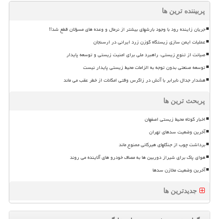
پربیننده ترین ها
جریان زاینده رود با وجود بارشهای بیشتر از نرمال و وعده های مسؤلان قطع شد!!
عملیات ایمن سازی زیستگاه گوزن زرد ایرانی در ارسنجان
صیانت از تنوع زیستی، راهبرد ملی برای امنیت زیستی و توسعه پایدار
توسعه صنعتی بدون توجه به الزامات محیط زیستی پایدار نیست
هشدار جدال نابرابر با آتش در زاگرس وقتی امکانات از خطر عقب می ماند
پربحث ترین ها
اخبار کوتاه محیط زیستی اصفهان
آخرین وضعیت سدهای تهران
برداشت چوب از جنگلهای هیرکانی ممنوع ماند
هوای پاک برای شیراز دوربین ها به مصاف خودرو های آلاینده می روند
آخرین وضعیت مخازن سدها
جدیدترین ها