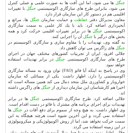
جنگل
ها می شود، اما این آفت ها به صورت علمی و عملی كنترل
می شود، بنابراین طرح های سازگاری اكوسیستمی
جنگل
با تغییرات
اقلیمی هم در دستور كار این سازمان قرار دارد.
معاون مدیركل دفتر
حفاظت
و حمایت سازمان
جنگل
ها، مراتع و
آبخیزداری اضافه كرد: باید با یك كار علمی به سمت سازگاری
اكوسیستمی
جنگل
ها در برابر تغییرات اقلیمی حركت كرد و همه
بخش های درگیر با
جنگل
آن را اجرایی كنند.
به گفته وی، تهدیدات را با مقاوم سازی و سازگاری اكوسیستم در
جنگل
های زاگرس می توان كاهش داد.
جلالی افزود: ایران از تجربیات كشورهای مختلف جهان در اجرای
طرح های سازگاری اكوسیستمی
جنگل
در برابر تهدیدات استفاده
خواهد نمود.
وی در پاسخ به اینكه آیا فائو (FAO) توان ورود به مساله سازگاری
اكوسیستمی را دارد، اظهار داشت: یكی از مسائلی كه سازمان
خواروبار و كشاورزی ملل متحد دنبال می كند همین مساله است كه
اخیرا هم كارشناسان این سازمان دیداری از
جنگل
های زاگرس داشته
اند.
جلالی اضافه كرد: طرح سازگاری اكوسیستمی
جنگل
ها در برابر
تهدیدات برای اجرای برنامه های مشترك با فائو در دست اقدام است.
وی اظهار داشت: به هیچ وجه از سموم برای دفع آفات در
جنگل
ها
استفاده نمی گردد و این آخرین شیوه است هرچند هیچگاه به این
سمت حركت نخواهد شد، اما از روش اكوبیولوژیكی و میكروبیولوژی
در این زمینه استفاده می گردد.
جلالی اظهار نمود: در سه تا چهار سال آینده شركت های دانش بنیان،