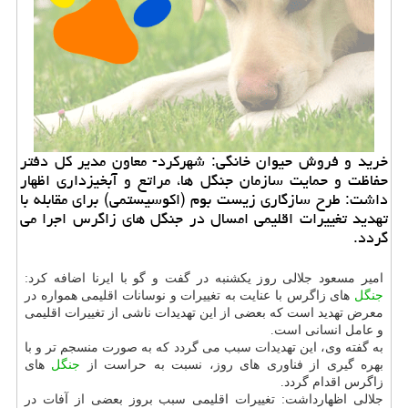
خرید و فروش حیوان خانگی: شهركرد- معاون مدیر كل دفتر
حفاظت و حمایت سازمان جنگل ها، مراتع و آبخیزداری اظهار
داشت: طرح سازگاری زیست بوم (اكوسیستمی) برای مقابله با
تهدید تغییرات اقلیمی امسال در جنگل های زاگرس اجرا می
گردد.
امیر مسعود جلالی روز یكشنبه در گفت و گو با ایرنا اضافه كرد:
جنگل
های زاگرس با عنایت به تغییرات و نوسانات اقلیمی همواره در
معرض تهدید است كه بعضی از این تهدیدات ناشی از تغییرات اقلیمی
و عامل انسانی است.
به گفته وی، این تهدیدات سبب می گردد كه به صورت منسجم تر و با
بهره گیری از فناوری های روز، نسبت به حراست از
جنگل
های
زاگرس اقدام گردد.
جلالی اظهارداشت: تغییرات اقلیمی سبب بروز بعضی از آفات در