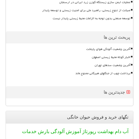
عملیات ایمن سازی زیستگاه گوزن زرد ایرانی در ارسنجان
صیانت از تنوع زیستی، راهبرد ملی برای امنیت زیستی و توسعه پایدار
توسعه صنعتی بدون توجه به الزامات محیط زیستی پایدار نیست
پربحث ترین ها
آخرین وضعیت آلودگی هوای پایتخت
اخبار کوتاه محیط زیستی اصفهان
آخرین وضعیت سدهای تهران
برداشت چوب از جنگلهای هیرکانی ممنوع ماند
جدیدترین ها
تگهای خرید و فروش حیوان خانگی
آب
دام
بهداشت
رپورتاژ
آموزش
آلودگی
بارش
خدمات