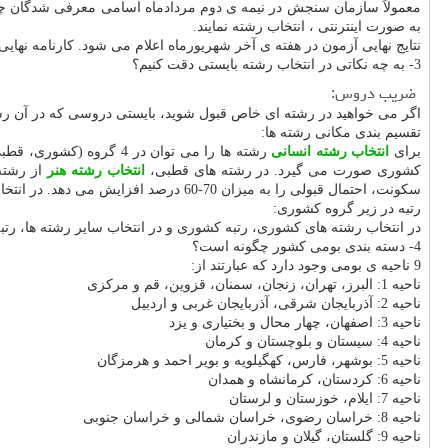
معمولاً سازمان سنجش در نیمه ی دوم مردادماه اسامی معرفی شدگان چن
به صورت اینترنتی ، انتخاب رشته نمایند.
نتایج نهایی آزمون در هفته ی آخر شهریورماه اعلام می شود. کارنامه ن
3- به چه نکاتی در انتخاب رشته بایستی دقت کنیم؟
ضریب دروس:
اگر می خواهید در رشته ای خاص قبول شوید، بایستی دروسی که در آن رشته ض
تقسیم بندی مکانی رشته ها:
برای
انتخاب رشته انسانی
رشته ها را می توان در 4 گروه (کشوری، قطبی، ناحیه ای و استانی) طبقه بندی کرد. در
کشوری صورت می گیرد. در رشته های قطبی،
انتخاب رشته هنر
از رشته
سکونت، احتمال قبولی را به میزان 70-60 درصد افزایش می دهد. در انتخاب رشته از استان محل تحصیل (رشته ی استانی) ، شانس قبولی بسیار زیاد است.
رتبه در زیر گروه کشوری:
در انتخاب رشته های کشوری، رتبه کشوری و در انتخاب سایر رشته ها، رتبه
4- دسته بندی بومی کشور چگونه است؟
9 ناحیه ی بومی وجود دارد که عبارتند از:
ناحیه 1: البرز، تهران، زنجان، سمنان، قزوین، قم و مرکزی
ناحیه 2: آذربایجان شرقی، آذربایجان غربی و اردبیل
ناحیه 3: اصفهان، چهار محال و بختیاری و یزد
ناحیه 4: سیستان و بلوچستان و کرمان
ناحیه 5: بوشهر، فارس، کهگیلویه و بویر احمد و هرمزگان
ناحیه 6: کردستان، کرمانشاه و همدان
ناحیه 7: ایلام، خوزستان و لرستان
ناحیه 8: خراسان رضوی، خراسان شمالی و خراسان جنوبی
ناحیه 9: گلستان، گیلان و مازندران