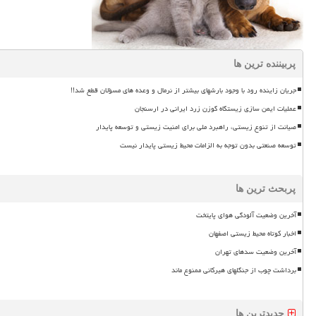
پربیننده ترین ها
جریان زاینده رود با وجود بارشهای بیشتر از نرمال و وعده های مسؤلان قطع شد!!
عملیات ایمن سازی زیستگاه گوزن زرد ایرانی در ارسنجان
صیانت از تنوع زیستی، راهبرد ملی برای امنیت زیستی و توسعه پایدار
توسعه صنعتی بدون توجه به الزامات محیط زیستی پایدار نیست
پربحث ترین ها
آخرین وضعیت آلودگی هوای پایتخت
اخبار کوتاه محیط زیستی اصفهان
آخرین وضعیت سدهای تهران
برداشت چوب از جنگلهای هیرکانی ممنوع ماند
جدیدترین ها