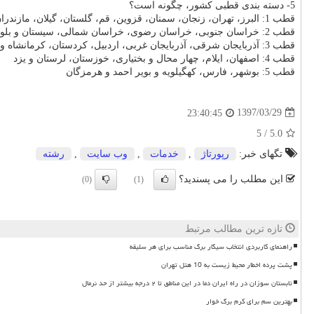
5- دسته بندی قطبی کشور، چگونه است؟
قطب 1: البرز، تهران، زنجان، سمنان، قزوین، قم، گلستان، گیلان، مازندران و مرکزی
قطب 2: خراسان جنوبی، خراسان رضوی، خراسان شمالی، سیستان و بلوچستان و کرمان
قطب 3: آذربایجان شرقی، آذربایجان غربی، اردبیل، کردستان، کرمانشاه و همدان
قطب 4: اصفهان، ایلام، چهار محال و بختیاری، خوزستان، لرستان و یزد
قطب 5: بوشهر، فارس، کهگیلویه و بویر احمد و هرمزگان
1397/03/29
23:40:45
5
/
5.0
تگهای خبر:
رپورتاژ
,
خدمات
,
وب سایت
,
رشته
این مطلب را می پسندید؟
(0)
(1)
تازه ترین مطالب مرتبط
راهنمای کاربردی انتخاب سیگار برگ مناسب برای هر سلیقه
پشت پرده اخطار محیط زیست به 10 هتل تهران
تابستان سوزان در راه ایران دما در این مناطق تا ۲ درجه بیشتر از حد نرمال
بهترین سم برای کرم برگ خوار