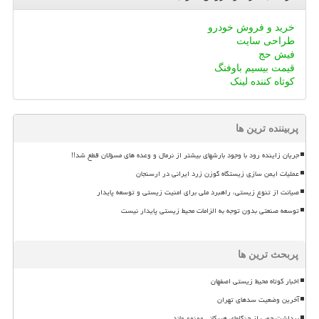
خرید و فروش خودرو
طراحی سایت
فیش حج
قیمت بیسیم باوفنگ
کوتاه کننده لینک
پربیننده ترین ها
جریان زاینده رود با وجود بارشهای بیشتر از نرمال و وعده های مسؤلان قطع شد!!
عملیات ایمن سازی زیستگاه گوزن زرد ایرانی در ارسنجان
صیانت از تنوع زیستی، راهبرد ملی برای امنیت زیستی و توسعه پایدار
توسعه صنعتی بدون توجه به الزامات محیط زیستی پایدار نیست
پربحث ترین ها
اخبار کوتاه محیط زیستی اصفهان
آخرین وضعیت سدهای تهران
برداشت چوب از جنگلهای هیرکانی ممنوع ماند