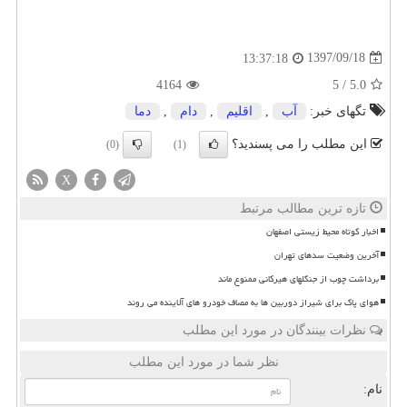
1397/09/18
13:37:18
4164
5
/
5.0
تگهای خبر:
آب
,
اقلیم
,
دام
,
دما
این مطلب را می پسندید؟
(0)
(1)
X
تازه ترین مطالب مرتبط
اخبار کوتاه محیط زیستی اصفهان
آخرین وضعیت سدهای تهران
برداشت چوب از جنگلهای هیرکانی ممنوع ماند
هوای پاک برای شیراز دوربین ها به مصاف خودرو های آلاینده می روند
نظرات بینندگان در مورد این مطلب
نظر شما در مورد این مطلب
نام: