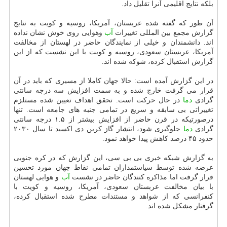
بلكه نتایج اقلیمی آنرا تقلیل داد.
آن طور كه گفته شده عربستان، آمریكا، روسیه و كویت به نتایج
گزارش مجمع بین المللی تغییرات
آب
و‎هوایی روی خوش نشان نداده
اند. دانشمندان و خیلی از نمایندگان حاضر در لهستان از مخالفت
آمریكا، عربستان سعودی، روسیه و كویت با این نشست كه از این
گزارش استقبال كرده، شوكه شده اند.
در این گزارش آمده است: حالا جهان كاملا از مسیری كه باید در آن
قرار می گرفت خارج شده و به سمت افزایش سه درجه سانتی
گرادی
دما
در حال حركت است. تحقق اهداف تعیین شده مستلزم
تغییراتی بی سابقه و سریع در تمامی جنبه های جامعه است. تنها
درصورتیكه در قرن حاضر از افزایش بیشتر از ۱.۵ درجه سانتی
گرادی
دما
جلوگیری شود، انتشار گاز كربن دی اكسید تا سال ۲۰۳۰
حدود ۴۵ درصد كاهش پیدا خواهد نمود.
به گزارش شبكه خبری بی بی سی، این گزارش كه در كره جنوبی
عرضه شده توسط سیاستمداران تمامی نقاط جهان مورد تحسین
قرار گرفت اما مذاكره كنندگان حاضر در نشست
آب
و هوایی لهستان
با بیان مخالفت عربستان سعودی، آمریكا، روسیه و كویت با
كنفرانسی كه از شواهد و مستندات مطرح شده استقبال كرده،
گرفتار مشكل شده اند.