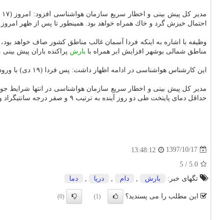
م
احتمال خیزش گرد و خاك همراه خواهد بود. همینطور تا پس از ظهر امرو
وظیفه با اشاره به اینكه فردا آسمان غالب مناطق كشور صاف خواهد بود، تصریح كرد: فردا (۱۸ دی ) برای استان های كهگیلویه و 
مناطق شمالی بوشهر افزایش ابر همراه با
بارش
پراكنده باران پیش بینی 
این كارشناس هواشناسی در ادامه اظهار داشت: پس فردا (۱۹ دی) با ورود سامانه بارشی جدید از غرب كشور برای استان های واقع در نوار غربی
حداقل دمای پایتخت طی دو روز آینده به ترتیب ۹ و صفر درجه سانتیگراد و ۱۰ و ۲ درجه سانتیگراد پیش بینی می گردد.
1397/10/17
13:48:12
5
/
5.0
تگهای خبر:
بارش
,
دام
,
دریا
,
دما
این مطلب را می پسندید؟
(0)
(1)