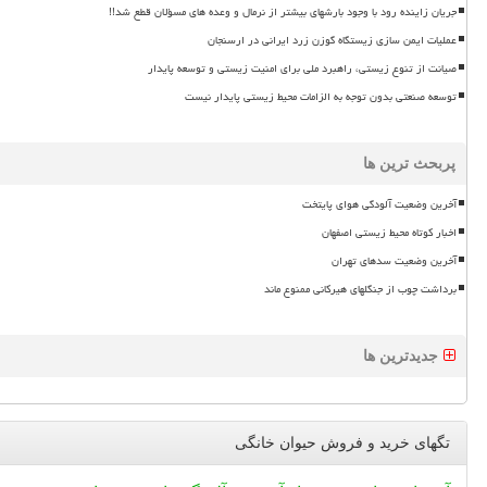
جریان زاینده رود با وجود بارشهای بیشتر از نرمال و وعده های مسؤلان قطع شد!!
عملیات ایمن سازی زیستگاه گوزن زرد ایرانی در ارسنجان
صیانت از تنوع زیستی، راهبرد ملی برای امنیت زیستی و توسعه پایدار
توسعه صنعتی بدون توجه به الزامات محیط زیستی پایدار نیست
پربحث ترین ها
آخرین وضعیت آلودگی هوای پایتخت
اخبار کوتاه محیط زیستی اصفهان
آخرین وضعیت سدهای تهران
برداشت چوب از جنگلهای هیرکانی ممنوع ماند
جدیدترین ها
تگهای خرید و فروش حیوان خانگی