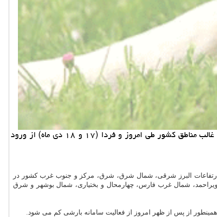
به گزارش خرید و فروش حیوان خانگی مدیركل پیش بینی و اخطار سریع سازمان هواشناسی، ضمن پیش بینی بارش باران و برف در غالب مناطق كشور طی امروز و فردا (۱۷ و ۱۸ دی ماه) از ورود
روز (۱۷ دی ماه) برای غرب سواحل دریای خزر، ارتفاعات البرز شرقی، شمال شرق، شرق، مركز و جنوب غرب كشور در
 بویراحمد، شمال غرب فارس، چهارمحال و بختیاری، شمال بوشهر و شرق
مینطور از پس از ظهر امروز از فعالیت سامانه بارشی كم می شود.