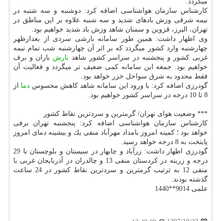
میگردد.
كارشناس سازمان هواشناسی اضافه كرد: دوشنبه و سه شنبه در
نیمه شرقی وزش بادهای شدید و سه شنبه علاوه بر این مناطق در
تهران، البرز، قزوین و سمنان شاهد وزش باد شدید خواهیم بود.
وی اظهار داشت: همین طور سامانه بارشی سردی از بعدازظهر
چهارشنبه وارد كشور میگردد كه بر اثر آن چهارشنبه شب تمام نیمه
غربی كشور و پنجشنبه در سراسر كشور شاهد
بارش
باران و برف
خواهیم بود. جمعه این سامانه كمی ضعیف تر میگردد و فعالیت آن
فقط محدود به شرق سواحل خزر خواهد بود.
گودرزی اضافه كرد: با ورود این سامانه شاهد كاهش محسوس
دما
از
8 تا 10 درجه در سراسر كشور خواهیم بود.
*** وضعیت هوای تهران/ گرمترین و سردترین نقاط كشور
كارشناس سازمان هواشناسی اضافه كرد: پنجشنبه تهران برفی
خواهد بود ؛ كمینه امروز بامداد مهرآباد منفی یك و بیشینه دمای امروز
پایتخت به 8 درجه خواهد رسید.
گودرزی اظهار داشت: زرآباد و چابهار در سیستان و بلوچستان با 29
درجه و زرینه در كردستان منفی 13 و چالدران در آذربایجان غربی با
منفی 12 به ترتیب گرمترین و سردترین نقاط كشور در 24 ساعت
گذشته بودند.
علمی 9014**1440