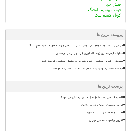
فیش حج
قیمت بیسیم باوفنگ
کوتاه کننده لینک
پربیننده ترین ها
جریان زاینده رود با وجود بارشهای بیشتر از نرمال و وعده های مسؤلان قطع شد!!
عملیات ایمن سازی زیستگاه گوزن زرد ایرانی در ارسنجان
صیانت از تنوع زیستی، راهبرد ملی برای امنیت زیستی و توسعه پایدار
توسعه صنعتی بدون توجه به الزامات محیط زیستی پایدار نیست
پربحث ترین ها
النینو فرا می رسد پاییز سال جاری پرچالش می شود؟
آخرین وضعیت آلودگی هوای پایتخت
اخبار کوتاه محیط زیستی اصفهان
آخرین وضعیت سدهای تهران