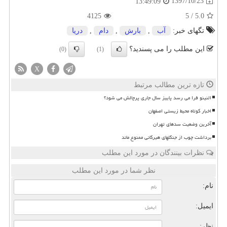
1397/10/23
13:49:09
4125
5
/
5.0
تگهای خبر:
آب
,
بارش
,
دام
,
دریا
این مطلب را می پسندید؟
(0)
(1)
X
تازه ترین مطالب مرتبط
النینو فرا می رسد پاییز سال جاری پرچالش می شود؟
اخبار کوتاه محیط زیستی اصفهان
آخرین وضعیت سدهای تهران
برداشت چوب از جنگلهای هیرکانی ممنوع ماند
نظرات بینندگان در مورد این مطلب
نظر شما در مورد این مطلب
نام:
ایمیل:
نظر: