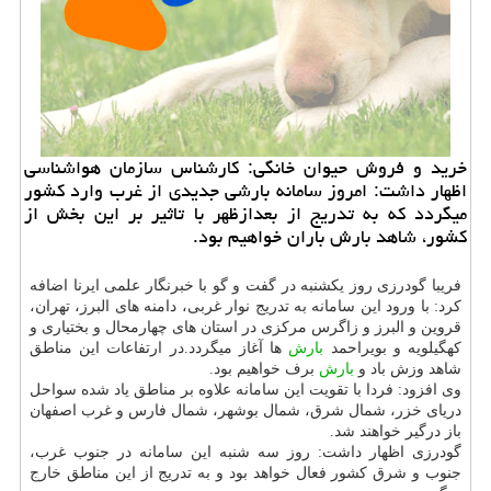
خرید و فروش حیوان خانگی: كارشناس سازمان هواشناسی
اظهار داشت: امروز سامانه بارشی جدیدی از غرب وارد كشور
میگردد كه به تدریج از بعدازظهر با تاثیر بر این بخش از
كشور، شاهد بارش باران خواهیم بود.
فریبا گودرزی روز یكشنبه در گفت و گو با خبرنگار علمی ایرنا اضافه
كرد: با ورود این سامانه به تدریج نوار غربی، دامنه های البرز، تهران،
قروین و البرز و زاگرس مركزی در استان های چهارمحال و بختیاری و
كهگیلویه و بویراحمد
بارش
ها آغاز میگردد.در ارتفاعات این مناطق
شاهد وزش باد و
بارش
برف خواهیم بود.
وی افزود: فردا با تقویت این سامانه علاوه بر مناطق یاد شده سواحل
دریای خزر، شمال شرق، شمال بوشهر، شمال فارس و غرب اصفهان
باز درگیر خواهند شد.
گودرزی اظهار داشت: روز سه شنبه این سامانه در جنوب غرب،
جنوب و شرق كشور فعال خواهد بود و به تدریج از این مناطق خارج