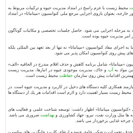
ت
محیط زیست با عزم راسخ در امتداد مدیریت حیوه و تركیبات مربوط به
ارجه، بعنوان بازوی اجرایی مرجع ملی كنوانسیون «میناماتا» در امتداد
رحله به مرحله اجرایی می شود. حاصل جلسات تخصصی و مكاتبات گوناگون
ر امر مدیریت جیوه بوده است.
جرای مفاد كنوانسیون «میناماتا» نه تنها از بعد تعهد بین المللی بلكه
های پیش روی كنوانسیون امكان پذیر می شود.
ون «میناماتا» شامل برنامه كاهش و حذف اقلام مندرج در الحاقیه «الف»
ن مواد به
آب
و خاك، مدیریت موجودی جیوه در انبارها، مدیریت زیست
 مهمترین اقدامات پیش روی سازمان
حفاظت
محیط زیست است.
یازمند همكاری كلیه دستگاه های دخیل در كاربرد و مدیریت جیوه است. در
محیط زیست بسیار اهمیت دارد و لازم است اقدامات هر یك از دستگاه ها
 «كنوانسیون میناماتا» اظهار داشت: توسعه شناخت علمی و فعالیت های
 ها مثل وزارت نفت، نیرو، جهاد كشاورزی و
بهداشت
ضروری می باشد.
ه چرخه غذایی برخوردار می باشد.
 حذف تجهیزات پزشكی حاوی جیوه و ارتقای كاربرد جایگزین های مناسب،