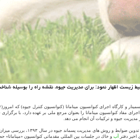
 زیست اظهار نمود: برای مدیریت جیوه، نقشه راه را بوسیله شناخت 
نار و كارگاه اجرای كنوانسیون میناماتا (كنوانسیون كنترل جیوه) كه امروز(۶ اسفند ماه) در سازمان
ای مفاد كنوانسیون میناماتا را بعنوان مرجع ملی بر عهده دارد، با برگزا
مدیریت جیوه و تركیبات آن انجام می دهد.
اخیر دفتر
آب
و خاك در جلسات بین المللی مقدماتی كنوانسیون «میناماتا» ح