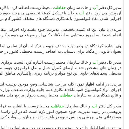
مدیر كل دفتر
آب
و خاك سازمان
حفاظت
محیط زیست اضافه كرد: با لازم الاجرا شد
آن پیش می رود. دفتر
آب
و خاك با تشكیل كمیته تخصصی مدیریت جیوه در س
اجرایی شدن مفاد كنوانسیون با همكاری دستگاه های مختلف كشور گام برم
مریدی با بیان این كه كمیته تخصصی مدیریت جیوه نقشه راه اجرایی مفا
انجام شده تا به امروز دستیابی به اطلاعات كلی از وضع فعلی جیوه و كار
وی اشاره كرد: كاهش و در نهایت حذف جیوه و تركیبات آن از تمامی ابعاد 
بعنوان قانونی راهگشا برای دستیابی به اهداف زیست محیطی كشور در حف
مدیر كل دفتر
آب
و خاك سازمان محیط زیست اشاره كرد: لیست برداری جیوه
در زمان های مشخص شده، ارتقای كنترل حمل و نقل فرامرزی جیوه، م
محیطی پسماندهای حاوی این نوع مواد و برنامه ریزی، پاكسازی مناطق آلو
مریدی در ادامه اظهار نمود: كلیه مراحل شناسایی وضع موجود بوسیله لیست
اجرای مواد كنوانسیون «میناماتا» همكاری همه جانبه وزارت صنعت، وزار
و نتایج همكاری ها به سازمان
حفاظت
محیط زیست بعنوان مرجع ملی منع
مدیر كل دفتر
آب
و خاك سازمان
حفاظت
محیط زیست با اشاره به فراخو
پژوهشی در زمینه مدیریت جیوه همچون امور لازم است كه در این راستا 
موضوعاتی مثل بررسی و پایش جیوه در بافت زنده، ماهیان، رسوبات كف دری
مریدی درانتها اظهار داشت: سوژه حذف جیوه در صنعت و شناسایی نقاط پ