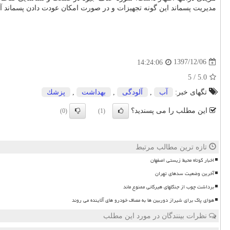
مدیریت پسماند این گونه تجهیزات و در صورت امكان عودت دادن پسماند آنه
1397/12/06
14:24:06
5
/
5.0
تگهای خبر:
آب
,
آلودگی
,
بهداشت
,
پزشك
این مطلب را می پسندید؟
(0)
(1)
تازه ترین مطالب مرتبط
اخبار کوتاه محیط زیستی اصفهان
آخرین وضعیت سدهای تهران
برداشت چوب از جنگلهای هیرکانی ممنوع ماند
هوای پاک برای شیراز دوربین ها به مصاف خودرو های آلاینده می روند
نظرات بینندگان در مورد این مطلب