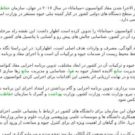
ن مفاد كنوانسیون «میناماتا» در سال ۲۰۱۷ در جهان، سازمان
حفاظ
طح دستگاه های دولتی كشور در كنار كمیته ملی جیوه مستقر در وزارت امور خ
ی دارد.
د كنوانسیون «میناماتا» را تدوین كرده است اظهار داشت: این نقشه راه م
برد آن در كشور، شناسایی چالش های پیش رو و آشنایی با پتانسیل های كشور د
آلودگی، مصرف و واردات هدف اصلی است، اظهاركرد: در این راستا نگاه ما به ا
ظ محیط زیست از صدمات جیوه و تركیبات آن است و با اجرای مفاد و برنامه 
 و تركیبات آن در كشور در ابعاد مختلف، تدوین برنامه اجرایی مفاد كنوانسی
دیریت
منابع
آلاینده انتشار جیوه به
هوا
، شناسایی و مدیریت
منابع
رها سازی ای
ده و در نهایت ارزیابی اثر بخشی این اقدامات برای اجرایی كردن كنوانسیون
 برداری، تدوین برنامه اجرایی و گام برداشتن در امتداد اجرای این برنامه ن
ت نیرو، وزارت نفت، وزارت كشور، وزارت
بهداشت
و گمرك با سازمان
حفاظت
كس شود.
ان این سازمان برای دانشگاه های كشور در ارتباط با پشتیبانی علمی اجرای
همكاری دانشگاه ها و موسسات علمی وپژوهشی وزارت علوم و سایر وزارتخانه
ا، خاك و گیاهان از اهمیت ویژه ای برای كنترل جیوه و ممانعت از ورود آن ب
ركاربرد آن بویژه صنعت كلرآلكالی نیازمند توجه ویژه و سرمایه گذاری است.