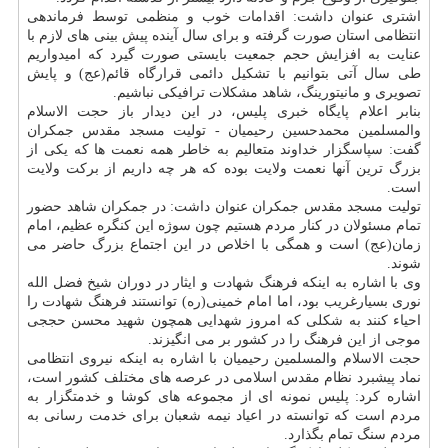
اشتری عنوان داشت: اقدامات خوب و منظمی توسط فرماندهی
انتظامی استان صورت گرفته و برای سال آینده پیش بینی های لازم با
عنایت به افزایش حجم جمعیت بایستی صورت گیرد كه امیدواریم
طی سال آتی بتوانیم با تشكیل دائمی قرارگاه قائم(عج) و پایش
تصویری و مانیتورینگ، شاهد مشكلات ترافیكی نباشیم.
بنابر اعلام پایگاه خبری پلیس، در این دیدار باز حجت الاسلام
والمسلمین محمدحسین رحیمیان - تولیت مسجد مقدس جمكران
گفت: سپاسگزار خداوند متعالیم به خاطر همه نعمت ها كه یكی از
بزرگ ترین آنها نعمت ولایت بوده كه هر چه داریم از بركت ولایت
است.
تولیت مسجد مقدس جمكران عنوان داشت: در جمكران شاهد حضور
تمام مسئولان در كنار مردم هستیم چون سوژه این كنگره عظیم، امام
زمان(عج) است و همگی با اخلاص در این اجتماع بزرگ حاضر می
شوند.
وی با اشاره به اینكه فرهنگ شهادت و ایثار در دوران شیخ فضل الله
نوری بسیارغریب بود، اما امام خمینی(ره) توانستند فرهنگ شهادت را
احیاء كنند به شكلی كه امروز شهدایی همچون شهید محسن حججی
موجی از این فرهنگ را در كشور بر می انگیزند.
حجت الاسلام والمسلمین رحیمیان با اشاره به اینكه نیروی انتظامی
نماد پیشبرد نظام مقدس اسلامی در عرصه های مختلف كشور است،
اشاره كرد: پلیس نمونه ای از مجموعه های كوشا و خدمتگزار به
مردم است كه توانسته در اعیاد نیمه شعبان برای خدمت رسانی به
مردم سنگ تمام بگذارد.