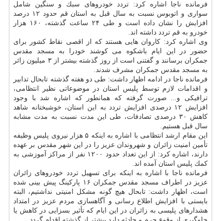
فرمانده ناجا اشاره كرد: تردد خودروهای سبك و سنگین شامل
سواری و اتوبوس نسبت به سال قبل به استان قم حدود ۱۲ درصد
افزایش را نشان داده است و طی ۲۴ ساعت گذشته، ۱۶۰ هزار
خودرو به قم تردد داشته اند.
وی اشاره كرد: كاروان هایی هستند كه از اقصی نقاط كشور برای
حضور در این ایام باشكوه می كوشند خودرا به مسجد مقدس
جمكران برسانند و گفتنی است از روز گذشته بیشتر از ۳ میلیون زائر
به مسجد مقدس جمكران مشرف شدند.
فرمانده ناجا در ادامه اظهار داشت: طی دو هفته گذشته تابحال تدابیر
و اقدامات لازم توسط پلیس استان در موضوعاتی نظیر انتظامی،
ترافیكی و... صورت گرفته كه همانطور كه اشاره شد با وجود
افزایش ۱۲ درصدی افزایش تردد به این استان، خوشبختانه شاهد
كاهش ۳۰ درصدی تصادفات، طی این مدت نسبت به مدت مشابه
سال قبل هستیم.
این مقام ارشد انتظامی با اشاره به اینكه ۵ هزار نیروی پلیس وظیفه
تأمین امنیت زائران و شهروندان عزیز را در این شهر مقدس بر عهده
دارند، اشاره كرد: از این تعداد حدود ۱۲۰۰ نفر از مراكز آموزشی به
كمك پلیس استان آمده اند.
فرمانده ناجا با اشاره به اینكه برای تسهیل تردد خودروهای زائران
عزیز در اطراف مسجد مقدس جمكران ۱۶ پاركینگ پیش بینی شده
است، اظهار داشت: تابحال هیچ گونه مشكل امنیتی نداشتیم، البته
بایستی با افزایش اطلاع رسانی و آگاهسازی مردم عزیز در امتداد
هشدارهای پلیسی به زائران در این ایام كه تأثیر بسزایی در كاهش یا
جلوگیری از وقوع جرم و حادثه دارد بیشتر از گذشته اقدام گردد.