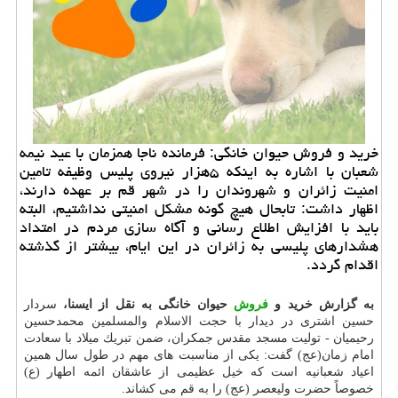
خرید و فروش حیوان خانگی: فرمانده ناجا همزمان با عید نیمه
شعبان با اشاره به اینكه ۵هزار نیروی پلیس وظیفه تامین
امنیت زائران و شهروندان را در شهر قم بر عهده دارند،
اظهار داشت: تابحال هیچ گونه مشكل امنیتی نداشتیم، البته
باید با افزایش اطلاع رسانی و آگاه سازی مردم در امتداد
هشدارهای پلیسی به زائران در این ایام، بیشتر از گذشته
اقدام گردد.
به گزارش خرید و
فروش
حیوان خانگی به نقل از ایسنا،
سردار
حسین اشتری در دیدار با حجت الاسلام والمسلمین محمدحسین
رحیمیان - تولیت مسجد مقدس جمكران، ضمن تبریك میلاد با سعادت
امام زمان(عج) گفت: یكی از مناسبت های مهم در طول سال همین
اعیاد شعبانیه است كه خیل عظیمی از عاشقان ائمه اطهار (ع)
خصوصاً حضرت ولیعصر (عج) را به قم می كشاند.