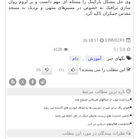
وی حل مشكل پاركینگ را مسئله ای مهم دانست و بر لزوم روان
سازی ترافیك به خصوص در مسیرهای منتهی و نزدیك به مسجد
مقدس جمكران تاكید كرد.
1398/02/01
16:18:17
4128
5
/
5.0
تگهای خبر:
آموزش
,
دام
این مطلب را می پسندید؟
(0)
(1)
X
تازه ترین مطالب مرتبط
برداشت چوب از جنگلهای هیرکانی ممنوع ماند
هوای پاک برای شیراز دوربین ها به مصاف خودرو های آلاینده می روند
تخمین خسارت های زیست محیطی جنگ در حال انجام می باشد
ممنوعیت فعالیتهای دریایی در خزر
نظرات بینندگان در مورد این مطلب