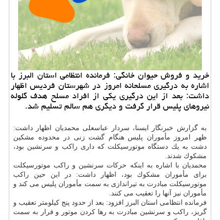
خرید و فروش حیوان خانگی: فرمانده انتظامی استان البرز با
اشاره به درگیری مسلحانه امروز در شهرستان فردیس اظهار
داشت: بعد از این درگیری یكی از افراد مسلح هدف گلوله
نیروهای پلیس قرار گرفت و دیگری هم سالم تسلیم شد.
به گزارش خبرنگار ایسنا، سردار عباسعلی محمدیان اظهار داشت:
ظهر امروز مأموران پلیس هنگام گشت زنی در محدوده مشكین
دشت به یك دستگاه موتورسیكلت كه داری راكب و سرنشین بود،
مشكوك شدند.
محمدیان با اشاره به اینكه حركات سرنشین و راكب موتورسیكلت
برای مأموران مشكوك بود، اظهار داشت: در این حین راكب
موتورسیكلت مبادرت به تیراندازی به سمت مأموران پلیس می كند و
مأموران نیز آنها را تعقیب می كنند.
فرمانده انتظامی استان البرز افزود: بعد از حدود پنج كیلومتر تعقیب و
گریز، راكب و سرنشین مبادرت به رها كردن موتور و فرار به سمت