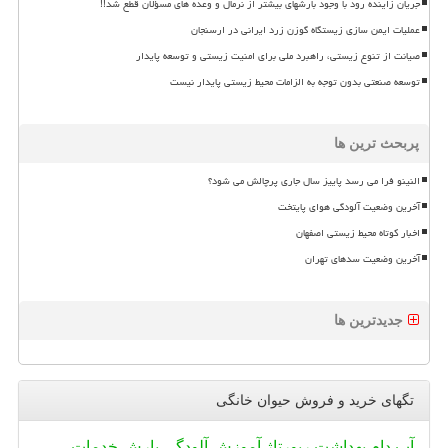
جریان زاینده رود با وجود بارشهای بیشتر از نرمال و وعده های مسؤلان قطع شد!!
عملیات ایمن سازی زیستگاه گوزن زرد ایرانی در ارسنجان
صیانت از تنوع زیستی، راهبرد ملی برای امنیت زیستی و توسعه پایدار
توسعه صنعتی بدون توجه به الزامات محیط زیستی پایدار نیست
پربحث ترین ها
النینو فرا می رسد پاییز سال جاری پرچالش می شود؟
آخرین وضعیت آلودگی هوای پایتخت
اخبار کوتاه محیط زیستی اصفهان
آخرین وضعیت سدهای تهران
جدیدترین ها
تگهای خرید و فروش حیوان خانگی
آب
دام
بهداشت
رپورتاژ
آموزش
آلودگی
بارش
خدمات