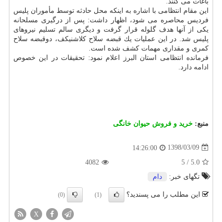
باغات می كنند.
این مقام انتظامی با اشاره به اینكه محل حادثه توسط مأموران پلیس
فردیس محاصره می شود، اظهار داشت: پس از درگیری مسلحانه
یكی از آنها هدف گلوله قرار گرفت و دیگری سالم تسلیم نیروهای
پلیس شد. در این عملیات یك قبضه سلاح كلاشنیكف، دوقبضه سلاح
كمری و مقداری مهمات كشف شده است.
فرمانده انتظامی استان البرز اعلام نمود: تحقیقات در این خصوص
ادامه دارد.
منبع:
خرید و فروش حیوان خانگی
1398/03/09
14:26:00
4082
5
/
5.0
تگهای خبر:
دام
این مطلب را می پسندید؟
(0)
(1)
X