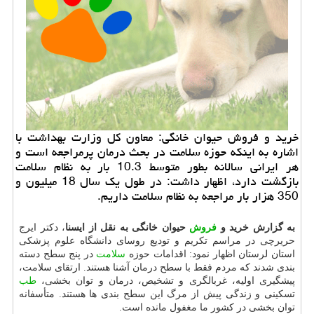
خرید و فروش حیوان خانگی: معاون كل وزارت بهداشت با
اشاره به اینكه حوزه سلامت در بحث درمان پرمراجعه است و
هر ایرانی سالانه بطور متوسط 10.3 بار به نظام سلامت
بازگشت دارد، اظهار داشت: در طول یك سال 18 میلیون و
350 هزار بار مراجعه به نظام سلامت داریم.
به گزارش خرید و
فروش
حیوان خانگی به نقل از ایسنا
، دكتر ایرج
حریرچی در مراسم تكریم و تودیع روسای دانشگاه علوم پزشكی
استان لرستان اظهار نمود: اقدامات حوزه
سلامت
در پنج سطح دسته
بندی شدند كه مردم فقط با سطح درمان آشنا هستند. ارتقای سلامت،
پیشگیری اولیه، غربالگری و تشخیص، درمان و توان بخشی،
طب
تسكینی و زندگی پیش از مرگ این سطح بندی ها هستند. متأسفانه
توان بخشی در كشور ما مغفول مانده است.