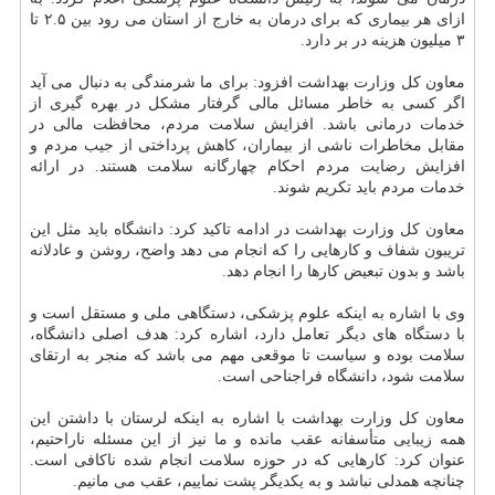
ازای هر بیماری كه برای درمان به خارج از استان می رود بین ۲.۵ تا
۳ میلیون هزینه در بر دارد.
معاون كل وزارت بهداشت افزود: برای ما شرمندگی به دنبال می آید
اگر كسی به خاطر مسائل مالی گرفتار مشكل در بهره گیری از
خدمات درمانی باشد. افزایش سلامت مردم، محافظت مالی در
مقابل مخاطرات ناشی از بیماران، كاهش پرداختی از جیب مردم و
افزایش رضایت مردم احكام چهارگانه سلامت هستند. در ارائه
خدمات مردم باید تكریم شوند.
معاون كل وزارت بهداشت در ادامه تاكید كرد: دانشگاه باید مثل این
تریبون شفاف و كارهایی را كه انجام می دهد واضح، روشن و عادلانه
باشد و بدون تبعیض كارها را انجام دهد.
وی با اشاره به اینكه علوم پزشكی، دستگاهی ملی و مستقل است و
با دستگاه های دیگر تعامل دارد، اشاره كرد: هدف اصلی دانشگاه،
سلامت بوده و سیاست تا موقعی مهم می باشد كه منجر به ارتقای
سلامت شود، دانشگاه فراجناحی است.
معاون كل وزارت بهداشت با اشاره به اینكه لرستان با داشتن این
همه زیبایی متأسفانه عقب مانده و ما نیز از این مسئله ناراحتیم،
عنوان كرد: كارهایی كه در حوزه سلامت انجام شده ناكافی است.
چنانچه همدلی نباشد و به یكدیگر پشت نماییم، عقب می مانیم.