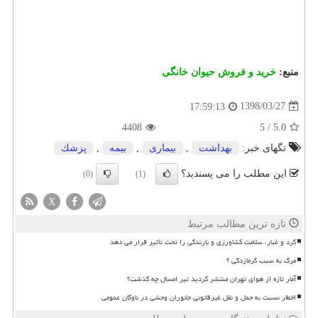
منبع:
خرید و فروش حیوان خانگی
1398/03/27
17:59:13
4408
5
/
5.0
تگهای خبر:
بهداشت
,
بیماری
,
بیمه
,
پزشك
این مطلب را می پسندید؟
(0)
(1)
X
تازه ترین مطالب مرتبط
گرد و غبار، سلامت کشاورزی و بارندگی را تحت تأثیر قرار می دهد
مرگ به سبب گرمازدگی ؟
آمار تازه از هوای تهران منتشر گردید تیر امسال چه گذشت؟
اخطار نسبت به حمل و نقل غیرقانونی جانوران وحشی در ناوگان عمومی