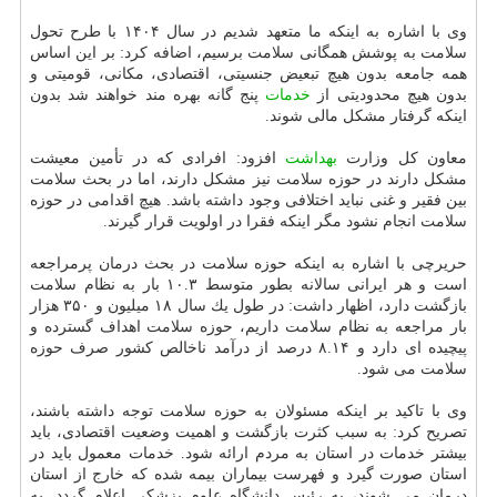
وی با اشاره به اینكه ما متعهد شدیم در سال ۱۴۰۴ با طرح تحول
سلامت به پوشش همگانی سلامت برسیم، اضافه كرد: بر این اساس
همه جامعه بدون هیچ تبعیض جنسیتی، اقتصادی، مكانی، قومیتی و
بدون هیچ محدودیتی از
خدمات
پنج گانه بهره مند خواهند شد بدون
اینكه گرفتار مشكل مالی شوند.
معاون كل وزارت
بهداشت
افزود: افرادی كه در تأمین معیشت
مشكل دارند در حوزه سلامت نیز مشكل دارند، اما در بحث سلامت
بین فقیر و غنی نباید اختلافی وجود داشته باشد. هیچ اقدامی در حوزه
سلامت انجام نشود مگر اینكه فقرا در اولویت قرار گیرند.
حریرچی با اشاره به اینكه حوزه سلامت در بحث درمان پرمراجعه
است و هر ایرانی سالانه بطور متوسط ۱۰.۳ بار به نظام سلامت
بازگشت دارد، اظهار داشت: در طول یك سال ۱۸ میلیون و ۳۵۰ هزار
بار مراجعه به نظام سلامت داریم، حوزه سلامت اهداف گسترده و
پیچیده ای دارد و ۸.۱۴ درصد از درآمد ناخالص كشور صرف حوزه
سلامت می شود.
وی با تاكید بر اینكه مسئولان به حوزه سلامت توجه داشته باشند،
تصریح كرد: به سبب كثرت بازگشت و اهمیت وضعیت اقتصادی، باید
بیشتر خدمات در استان به مردم ارائه شود. خدمات معمول باید در
استان صورت گیرد و فهرست بیماران بیمه شده كه خارج از استان
درمان می شوند، به رئیس دانشگاه علوم پزشكی اعلام گردد. به