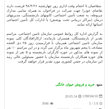
‏‏ متقاضیان تا اختتام وقت اداری روز چهارشنبه ۲۶‏‏‏‏/۴‏‏‏‏/۹۸ فرصت دارند
تقاضای خودرا جهت شركت در فراخوان به همراه تمامی مدارك
مربوطه، به شعب تأمین اجتماعی، كانونهای بازنشستگی، مدیریتهای
درمان (مراكز درمانی تحت پوشش) یا ادارات كل تأمین اجتماعی
استانها ارائه نمایند.
به گزارش اداره كل روابط عمومی سازمان تامین اجتماعی، مراسم
تقدیر از بازنشستگان، همسران بازمانده، ازكارافتادگان كلی نمونه
سازمان تامین اجتماعی همزمان با فرارسیدن روز ۲۵ ذی الحجه
مصادف با پنجم شهریور ماه برگزار می گردد و در این مراسم ۱۰ نفر
از نمونه های مذكور در حوزه كارگران بازنشسته و ۵ نفر از نمونه
های حوزه همكاران بازنشسته سازمان با حضور مسئولین عالی رتبه
این سازمان در جشن كشوری مورد تقدیر قرار خواهند گرفت.
منبع:
خرید و فروش حیوان خانگی
1398/04/10
20:05:54
3946
5
/
5.0