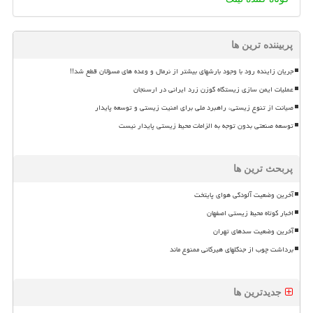
پربیننده ترین ها
جریان زاینده رود با وجود بارشهای بیشتر از نرمال و وعده های مسؤلان قطع شد!!
عملیات ایمن سازی زیستگاه گوزن زرد ایرانی در ارسنجان
صیانت از تنوع زیستی، راهبرد ملی برای امنیت زیستی و توسعه پایدار
توسعه صنعتی بدون توجه به الزامات محیط زیستی پایدار نیست
پربحث ترین ها
آخرین وضعیت آلودگی هوای پایتخت
اخبار کوتاه محیط زیستی اصفهان
آخرین وضعیت سدهای تهران
برداشت چوب از جنگلهای هیرکانی ممنوع ماند
جدیدترین ها