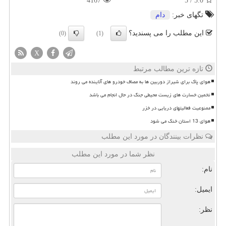
4167
5
/
5.0
تگهای خبر:
دام
این مطلب را می پسندید؟
(0)
(1)
X
تازه ترین مطالب مرتبط
هوای پاک برای شیراز دوربین ها به مصاف خودرو های آلاینده می روند
تخمین خسارت های زیست محیطی جنگ در حال انجام می باشد
ممنوعیت فعالیتهای دریایی در خزر
هوای 13 استان خنک می شود
نظرات بینندگان در مورد این مطلب
نظر شما در مورد این مطلب
نام:
ایمیل:
نظر: