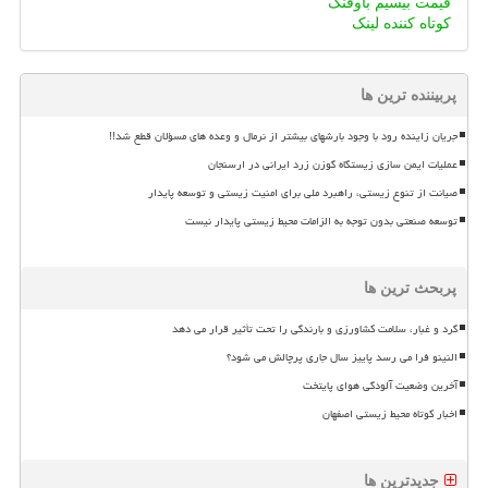
قیمت بیسیم باوفنگ
کوتاه کننده لینک
پربیننده ترین ها
جریان زاینده رود با وجود بارشهای بیشتر از نرمال و وعده های مسؤلان قطع شد!!
عملیات ایمن سازی زیستگاه گوزن زرد ایرانی در ارسنجان
صیانت از تنوع زیستی، راهبرد ملی برای امنیت زیستی و توسعه پایدار
توسعه صنعتی بدون توجه به الزامات محیط زیستی پایدار نیست
پربحث ترین ها
گرد و غبار، سلامت کشاورزی و بارندگی را تحت تأثیر قرار می دهد
النینو فرا می رسد پاییز سال جاری پرچالش می شود؟
آخرین وضعیت آلودگی هوای پایتخت
اخبار کوتاه محیط زیستی اصفهان
جدیدترین ها