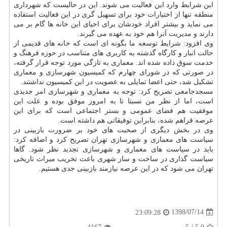
این شرایط وارد این فعالیت می شوند. این در حالیست كه شهرداری
منطقه تنها از اختیارات خود برای تسهیل گری در این فعالیت استفاده
می نماید و بیشتر افراد خودشان برای احیای این خانه ها گام بر می
دارند و مدیریت آنرا هم خود به عهده می گیرند.
وی افزود: شرایط توسعه ما بگونه ای است كه خانه های قدیمی از
حالت انبار و كارگاه گذشته به كاربری های متناسب در حوزه فرهنگ و
خدمت سوق داده شده اند. معماری به تازگی مورد توجه قرار گرفته،
در صورتی كه در شورای چهارم كه كمیسیون شهرسازی و معماری
تشكیل شد، حتی اعضا تمایلی به عضویت در این كمیسیون نداشتند.
مسجدجامعی تصریح كرد: توجه به معماری و شهرسازی امر جدیدی
است، اما از نظر من نسبتا تا به امروز موفق بوده و علت این
موفقیت هم فضای عمومی و بستر اجتماعی است كه برای این
عرصه فراهم شده، بنابراین توفیقاتی هم داشته است.
وی در بخش دیگری از صحبت های خود بر ضرورت بازبینی در
سیاست های معماری و شهرسازی تهران تصریح كرد و اضافه كرد:
باید در سیاست های معماری و شهرسازی تجدید نظر شود. گاها
سیاست گذاری در ساخت و ساز شهری باعث تخریب میراث تاریخی
تهران می شود كه در این عرصه نیازمند بازبینی جدی هستیم.
1398/07/14
23:09:28