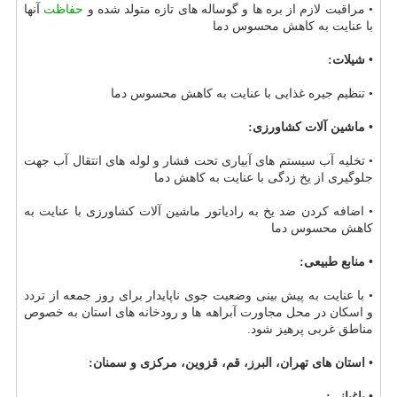
• مراقبت لازم از بره ها و گوساله های تازه متولد شده و
حفاظت
آنها
با عنایت به كاهش محسوس دما
• شیلات:
• تنظیم جیره غذایی با عنایت به كاهش محسوس دما
• ماشین آلات كشاورزی:
• تخلیه آب سیستم های آبیاری تحت فشار و لوله های انتقال آب جهت
جلوگیری از یخ زدگی با عنایت به كاهش دما
• اضافه كردن ضد یخ به رادیاتور ماشین آلات كشاورزی با عنایت به
كاهش محسوس دما
• منابع طبیعی:
• با عنایت به پیش بینی وضعیت جوی ناپایدار برای روز جمعه از تردد
و اسكان در محل مجاورت آبراهه ها و رودخانه های استان به خصوص
مناطق غربی پرهیز شود.
• استان های تهران، البرز، قم، قزوین، مركزی و سمنان:
• باغبانی: