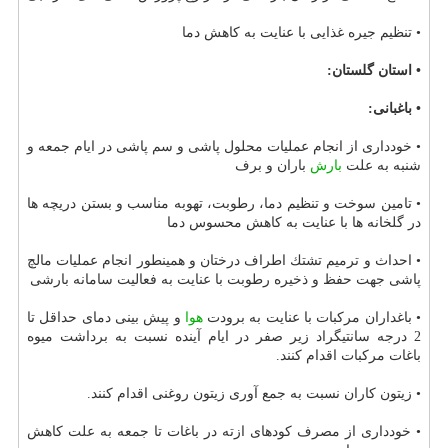
• تنظیم جیره غذایی با عنایت به كاهش دما
• استان گلستان:
• باغبانی:
• خودداری از انجام عملیات محلول پاشی و سم پاشی در ایام جمعه و
شنبه به علت
بارش
باران و برف
• تامین سوخت و تنظیم دما، رطوبت، تهوبه مناسب و بستن دریچه ها
در گلخانه ها با عنایت به كاهش محسوس دما
• احداث و ترمیم تشتك اطراف درختان و همینطور انجام عملیات مالچ
پاشی جهت حفظ و ذخیره رطوبت با عنایت به فعالیت سامانه بارشی
• باغداران مركبات با عنایت به برودت
هوا
و پیش بینی دمای حداقل تا
2 درجه سانتیگراد زیر صفر در ایام آینده نسبت به برداشت میوه
باغات مركبات اقدام كنند.
• زیتون كاران نسبت به جمع آوری زیتون روغنی اقدام كنند.
• خودداری از مصرف كودهای ازته در باغات تا جمعه به علت كاهش