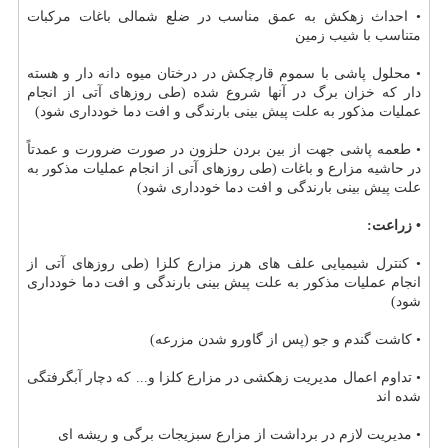
• احداث زهكش به عمق مناسب در ضلع شمالی باغات مركبات
متناسب با شیب زمین
• محلول پاشی با سموم قارچكش در درختان میوه دانه دار و هسته
دار كه خزان برگ در آنها شروع شده (طی روزهای آتی از انجام
عملیات مذكور به علت پیش بینی بارندگی و افت دما خودداری شود)
• طعمه پاشی جهت از بین بردن حلزون در صورت ضرورت و عمدتاً
در حاشیه مزارع و باغات (طی روزهای آتی از انجام عملیات مذكور به
علت پیش بینی بارندگی و افت دما خودداری شود)
• زراعت:
• كنترل شیمیایی علف های هرز مزارع كلزا (طی روزهای آتی از
انجام عملیات مذكور به علت پیش بینی بارندگی و افت دما خودداری
شود)
• كاشت گندم و جو (پس از گاورو شدن مزرعه)
• تداوم اعمال مدیریت زهكشی در مزارع كلزا و... كه دچار آبگرفتگی
شده اند
• مدیریت لازم در برداشت از مزارع سبزیجات برگی و ریشه ای