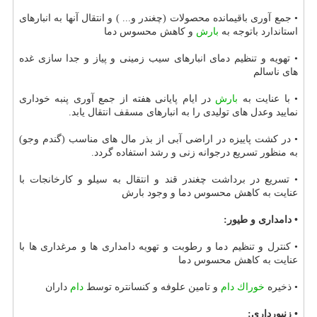
• جمع آوری باقیمانده محصولات (چغندر و... ) و انتقال آنها به انبارهای
استاندارد باتوجه به
بارش
و كاهش محسوس دما
• تهویه و تنظیم دمای انبارهای سیب زمینی و پیاز و جدا سازی غده
های ناسالم
• با عنایت به
بارش
در ایام پایانی هفته از جمع آوری پنبه خوداری
نمایید وعدل های تولیدی را به انبارهای مسقف انتقال یابد.
• در كشت پاییزه در اراضی آبی از بذر مال های مناسب (گندم وجو)
به منظور تسریع درجوانه زنی و رشد استفاده گردد.
• تسریع در برداشت چغندر قند و انتقال به سیلو و كارخانجات با
عنایت به كاهش محسوس دما و وجود بارش
• دامداری و طیور:
• كنترل و تنظیم دما و رطوبت و تهویه دامداری ها و مرغداری ها با
عنایت به كاهش محسوس دما
• ذخیره
خوراك
دام
و تامین علوفه و كنسانتره توسط
دام
داران
• زنبورداری: