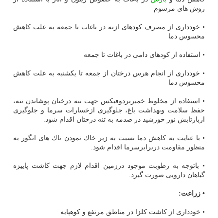
روش های مرسوم
• خودداری از مصرف كودهای ازته در باغات تا جمعه به علت كاهش
محسوس دما
• استفاده از كودهای دامی در باغات تا جمعه
• خودداری از انجام هرس درختان از جمعه تا یكشنبه به علت كاهش
محسوس دما
• استفاده از مخلوط خمیربردوفیكس جهت تنه درختان پوشاندن تنه،
حفظ سلامت وبهداشت باغ، جلوگیری ازخسارات سرما و جلوگیری
ازبازتابش نور خورشید در صدمه به تنه درختان اقدام شود.
• با عنایت به كاهش دما نسبت به زیر خاك نمودن تاك های انگور به
منظور مقاومت دربرابرسرما اقدام شود.
• باتوجه به رطوبت موجود درزمین اقدام لازم جهت كاشت پاییزه
گیاهان دارویی صورت گیرد.
• زراعت:
• خودداری از كاشت كلزا در مناطق مرتفع و كوهپایه