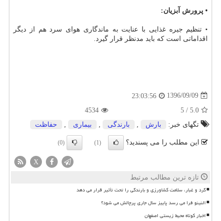
• پرورش آبزیان:
• تنظیم جیره غذایی با عنایت به ماندگاری هوای سرد هم از دیگر
اقداماتی است كه باید مدنظر قرار گیرد.
1396/09/09
23:03:56
4534
5
/
5.0
تگهای خبر:
بارش
,
بارندگی
,
بیماری
,
حفاظت
این مطلب را می پسندید؟
(0)
(1)
X
تازه ترین مطالب مرتبط
گرد و غبار، سلامت کشاورزی و بارندگی را تحت تأثیر قرار می دهد
النینو فرا می رسد پاییز سال جاری پرچالش می شود؟
اخبار کوتاه محیط زیستی اصفهان