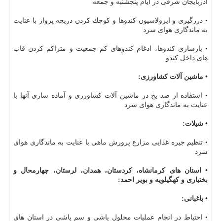
آذربایجان شرقی در ایام پنجشنبه و جمعه
• درزگیری و ایزولاسیون كندوها و كوچك كردن دریچه پرواز با عنایت
به ماندگاری هوای سرد
• بازسازی كندوها، ادغام كندوهای كم جمعیت و متراكم كردن قاب
های داخل كندو
• ماشین آلات كشاورزی:
• استفاده از ضد یخ در ماشین آلات كشاورزی و آماده سازی آنها با
عنایت به ماندگاری هوای سرد
• شیلات:
• تنظیم جیره غذایی مزارع پرورش ماهی با عنایت به ماندگاری هوای
سرد
• استان های كرمانشاه، كردستان، همدان، لرستان، چهارمحال و
بختیاری و كهگیلویه و بویر احمد:
• باغبانی:
• احتیاط در انجام عملیات محلول پاشی و سم پاشی در استان های