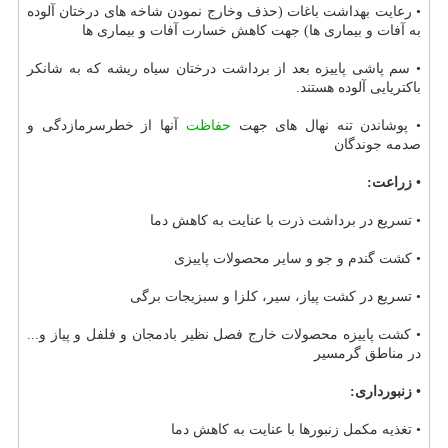
• رعایت بهداشت باغات (حذف وخارج نمودن شاخه های درختان آلوده
به آفات و بیماری ها) جهت كاهش خسارت آفات و بیماری ها
• سم پاشی پاییزه بعد از برداشت درختان سیاه ریشه كه به شانكر
باكتریایی آلوده هستند.
• پوشاندن تنه نهال های جهت
حفاظت
آنها از خطرسرمازدگی و
صدمه جوندگان
• زراعت:
• تسریع در برداشت ذرت با عنایت به كاهش دما
• كشت گندم و جو و سایر محصولات پاییزی
• تسریع در كشت پیاز، سیر، كلزا و سبزیجات برگی
• كشت پاییزه محصولات خارج فصل نظیر بادمجان و فلفل و پیاز و...
در مناطق گرمسیر
• زنبورداری:
• تغذیه مكمل زنبورها با عنایت به كاهش دما