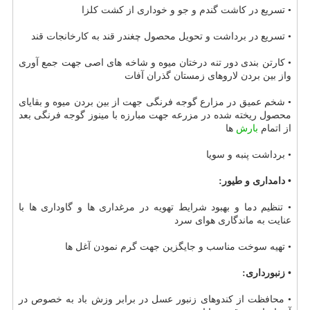
• تسریع در كاشت گندم و جو و خوداری از كشت كلزا
• تسریع در برداشت و تحویل محصول چغندر قند به كارخانجات قند
• كارتن بندی دور تنه درختان میوه و شاخه های اصی جهت جمع آوری
واز بین بردن لاروهای زمستان گذران آفات
• شخم عمیق در مزارع گوجه فرنگی جهت از بین بردن میوه و بقایای
محصول ریخته شده در مزرعه جهت مبارزه با مینوز گوجه فرنگی بعد
از اتمام
بارش
ها
• برداشت پنبه و سویا
• دامداری و طیور:
• تنظیم دما و بهبود شرایط تهویه در مرغداری ها و گاوداری ها با
عنایت به ماندگاری هوای سرد
• تهیه سوخت مناسب و جایگزین جهت گرم نمودن آغل ها
• زنبورداری:
• محافظت از كندوهای زنبور عسل در برابر وزش باد به خصوص در