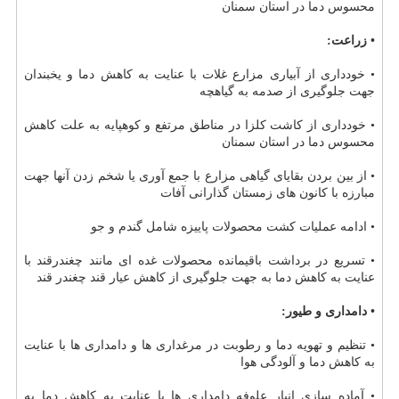
محسوس دما در استان سمنان
• زراعت:
• خودداری از آبیاری مزارع غلات با عنایت به كاهش دما و یخبندان
جهت جلوگیری از صدمه به گیاهچه
• خودداری از كاشت كلزا در مناطق مرتفع و كوهپایه به علت كاهش
محسوس دما در استان سمنان
• از بین بردن بقایای گیاهی مزارع با جمع آوری یا شخم زدن آنها جهت
مبارزه با كانون های زمستان گذارانی آفات
• ادامه عملیات كشت محصولات پاییزه شامل گندم و جو
• تسریع در برداشت باقیمانده محصولات غده ای مانند چغندرقند با
عنایت به كاهش دما به جهت جلوگیری از كاهش عیار قند چغندر قند
• دامداری و طیور:
• تنظیم و تهویه دما و رطوبت در مرغداری ها و دامداری ها با عنایت
به كاهش دما و آلودگی هوا
• آماده سازی انبار علوفه دامداری ها با عنایت به كاهش دما به