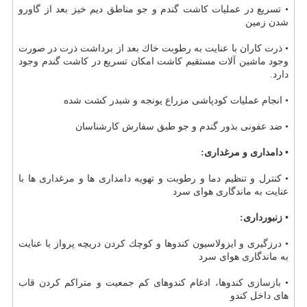
• تسریع در عملیات كاشت گندم و جو مناطق دیم خیز بعد از گاورو
شدن زمین
• ذرت كاران با عنایت به رطوبت خاك بعد از برداشت ذرت در صورت
وجود ماشین آلات مستقیم كاشت امكان تسریع در كاشت گندم وجود
دارد.
• انجام عملیات كودپاشی مزراع یونجه و شبدر كشت شده
• ضد عفونی بذور گندم و جو طبق سفارش كارشناسان
• دامداری و مرغداری:
• كنترل و تنظیم دما و رطوبت و تهویه دامداری ها و مرغداری ها با
عنایت به ماندگاری هوای سرد
• زنبورداری:
• درزگیری و ایزولاسیون كندوها و كوچك كردن دریچه پرواز با عنایت
به ماندگاری هوای سرد
• بازسازی كندوها، ادغام كندوهای كم جمعیت و متراكم كردن قاب
های داخل كندو