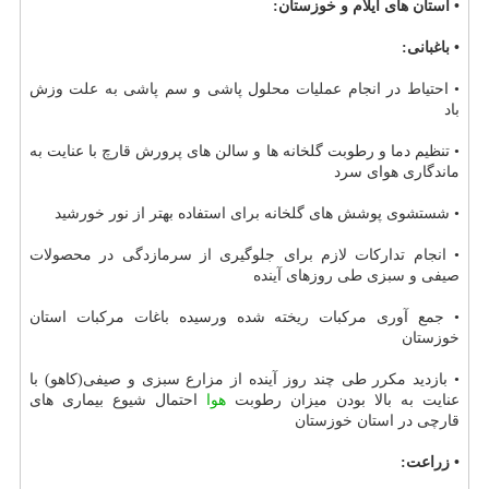
• استان های ایلام و خوزستان:
• باغبانی:
• احتیاط در انجام عملیات محلول پاشی و سم پاشی به علت وزش
باد
• تنظیم دما و رطوبت گلخانه ها و سالن های پرورش قارچ با عنایت به
ماندگاری هوای سرد
• شستشوی پوشش های گلخانه برای استفاده بهتر از نور خورشید
• انجام تداركات لازم برای جلوگیری از سرمازدگی در محصولات
صیفی و سبزی طی روزهای آینده
• جمع آوری مركبات ریخته شده ورسیده باغات مركبات استان
خوزستان
• بازدید مكرر طی چند روز آینده از مزارع سبزی و صیفی(كاهو) با
عنایت به بالا بودن میزان رطوبت
هوا
احتمال شیوع بیماری های
قارچی در استان خوزستان
• زراعت: