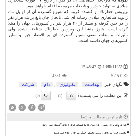
نموده كه كارخانه اختصاصی آن در چین از تاریخ ۱۷ فوریه سالجاری
میلادی به تولید خودرو و قطعات مربوطه اقدام خواهد نمود.
ویروس خطرناك و كشنده كرونا كه شیوع گسترده آن از اوایل ماه
ژانویه سالجاری میلادی رسانه ای شد، تابحال جان بالغ بر یك هزار نفر
را در چین گرفته و بیشتر از ۴۰ هزار نفر در كشورهای جهان را مبتلا
كرده است. هنوز منشا این ویروس خطرناك شناخته نشده ولی
تاثیرات و تبعات منفی بسیار گسترده ای بر اقتصاد چین و سایر
كشورهای جهان داشته است.
1398/11/22
15:48:42
4331
5
/
5.0
تگهای خبر:
بهداشت
,
تكنولوژی
,
دام
,
شركت
این مطلب را می پسندید؟
(0)
(1)
X
تازه ترین مطالب مرتبط
هوای پاک برای شیراز دوربین ها به مصاف خودرو های آلاینده می روند
تخمین خسارت های زیست محیطی جنگ در حال انجام می باشد