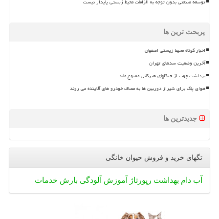
توسعه صنعتی بدون توجه به الزامات محیط زیستی پایدار نیست
پربحث ترین ها
اخبار کوتاه محیط زیستی اصفهان
آخرین وضعیت سدهای تهران
برداشت چوب از جنگلهای هیرکانی ممنوع ماند
هوای پاک برای شیراز دوربین ها به مصاف خودرو های آلاینده می روند
جدیدترین ها
تگهای خرید و فروش حیوان خانگی
آب
دام
بهداشت
رپورتاژ
آموزش
آلودگی
بارش
خدمات