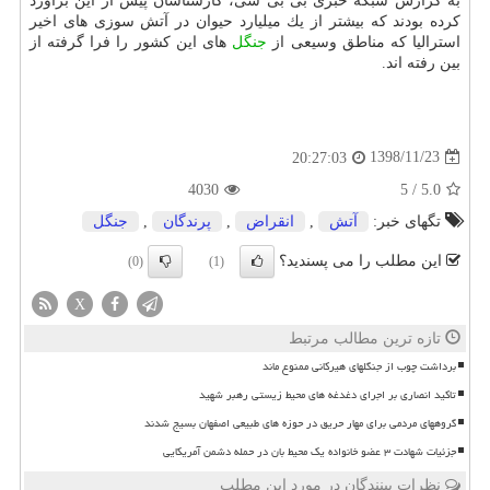
به گزارش شبكه خبری بی بی سی، كارشناسان پیش از این برآورد
كرده بودند كه بیشتر از یك میلیارد حیوان در آتش سوزی های اخیر
استرالیا كه مناطق وسیعی از
جنگل
های این كشور را فرا گرفته از
بین رفته اند.
1398/11/23
20:27:03
4030
5
/
5.0
تگهای خبر:
آتش
,
انقراض
,
پرندگان
,
جنگل
این مطلب را می پسندید؟
(0)
(1)
X
تازه ترین مطالب مرتبط
برداشت چوب از جنگلهای هیرکانی ممنوع ماند
تاکید انصاری بر اجرای دغدغه های محیط زیستی رهبر شهید
گروههای مردمی برای مهار حریق در حوزه های طبیعی اصفهان بسیج شدند
جزئیات شهادت ۳ عضو خانواده یک محیط بان در حمله دشمن آمریکایی
نظرات بینندگان در مورد این مطلب