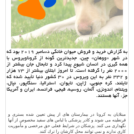
به گزارش خرید و فروش حیوان خانگی دسامبر ۲۰۱۹ بود كه
در شهر «ووهان» چین، جدیدترین گونه از كروناویروس با
همه گیری در انسان شیوع پیدا كرد و تابحال جان بیشتر از
۲۰۰۰ نفر را گرفته است. تا امروز ابتلای بیشتر از ۷۳ هزار
و ۳۳۲ نفر به این ویروس در ۳۰ كشور دنیا تأیید شده كه
تایلند، كره جنوبی، ژاپن، تایوان، استرالیا، سنگاپور، نپال،
ویتنام، اندونزی، آلمان، روسیه، فیجی، فرانسه، ایران و آمریكا
جزء آنها هستند.
مبتلایان به كرونا در بیمارستان های از پیش تعیین شده بستری و
قرنطینه می شوند و كادر پزشكی با لباس های سفید مخصوص از آنها
نگهداری می كنند. پزشكان در شرایط فعلی حق مرخصی و مأموریت
كاری ندارند و نمی توانند محل كارشان را ترك كنند.