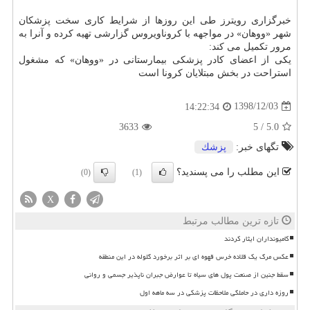
خبرگزاری رویترز طی این روزها از شرایط كاری سخت پزشكان
شهر «ووهان» در مواجهه با كروناویروس گزارشی تهیه كرده و آنرا به
مرور تكمیل می كند:
یكی از اعضای كادر پزشكی بیمارستانی در «ووهان» كه مشغول
استراحت در بخش مبتلایان كرونا است
1398/12/03
14:22:34
3633
5
/
5.0
تگهای خبر:
پزشك
این مطلب را می پسندید؟
(0)
(1)
X
تازه ترین مطالب مرتبط
کامیونداران ایثار کردند
عکس مرگ یک قلاده خرس قهوه ای بر اثر برخورد گلوله در این منطقه
سقط جنین از صنعت پول های سیاه تا عوارض جبران ناپذیر جسمی و روانی
روزه داری در حاملگی ملاحظات پزشکی در سه ماهه اول