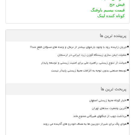
فیش حج
قیمت بیسیم باوفنگ
کوتاه کننده لینک
پربیننده ترین ها
جریان زاینده رود با وجود بارشهای بیشتر از نرمال و وعده های مسؤلان قطع شد!!
عملیات ایمن سازی زیستگاه گوزن زرد ایرانی در ارسنجان
صیانت از تنوع زیستی، راهبرد ملی برای امنیت زیستی و توسعه پایدار
توسعه صنعتی بدون توجه به الزامات محیط زیستی پایدار نیست
پربحث ترین ها
اخبار کوتاه محیط زیستی اصفهان
آخرین وضعیت سدهای تهران
برداشت چوب از جنگلهای هیرکانی ممنوع ماند
هوای پاک برای شیراز دوربین ها به مصاف خودرو های آلاینده می روند