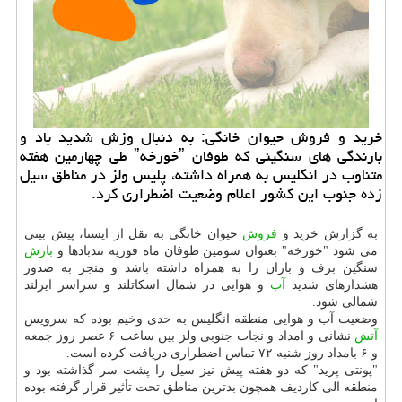
خرید و فروش حیوان خانگی: به دنبال وزش شدید باد و
بارندگی های سنگینی كه طوفان ˮخورخهˮ طی چهارمین هفته
متناوب در انگلیس به همراه داشته، پلیس ولز در مناطق سیل
زده جنوب این كشور اعلام وضعیت اضطراری كرد.
به گزارش خرید و
فروش
حیوان خانگی به نقل از ایسنا، پیش بینی
می شود "خورخه" بعنوان سومین طوفان ماه فوریه تندبادها و
بارش
سنگین برف و باران را به همراه داشته باشد و منجر به صدور
هشدارهای شدید
آب
و هوایی در شمال اسكاتلند و سراسر ایرلند
شمالی شود.
وضعیت آب و هوایی منطقه انگلیس به حدی وخیم بوده كه سرویس
آتش
نشانی و امداد و نجات جنوبی ولز بین ساعت ۶ عصر روز جمعه
و ۶ بامداد روز شنبه ۷۲ تماس اضطراری دریافت كرده است.
"پونتی پرید" كه دو هفته پیش نیز سیل را پشت سر گذاشته بود و
منطقه الی كاردیف همچون بدترین مناطق تحت تأثیر قرار گرفته بوده