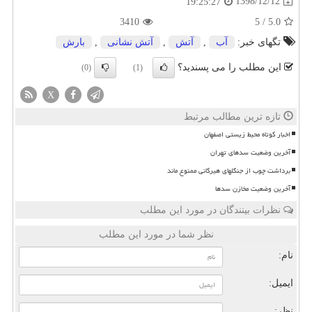
1398/12/12
19:25:27
3410
5
/
5.0
تگهای خبر:
آب
,
آتش
,
آتش نشانی
,
بارش
این مطلب را می پسندید؟
(0)
(1)
X
تازه ترین مطالب مرتبط
اخبار کوتاه محیط زیستی اصفهان
آخرین وضعیت سدهای تهران
برداشت چوب از جنگلهای هیرکانی ممنوع ماند
آخرین وضعیت مخازن سدها
نظرات بینندگان در مورد این مطلب
نظر شما در مورد این مطلب
نام:
ایمیل:
نظر: