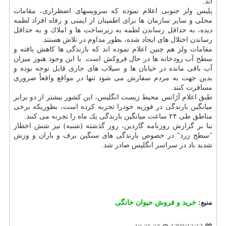
اند.
پلیس ولز جنوبی اعلام نموده كه سرویسهای اضطراری، مقامات
محلی و سایر سازمان ها برای اطمینان از ایمنی و رفاه افراد لطمه
دیده، به حداقل رساندن لطمه به زیرساخت ها و املاك و به حداقل
رساندن اختلال های ایجاد شده، بطور مداوم در تلاش هستند.
مقامات ولز هم چنین اعلام نموده اند كه بارندگی ها كاهش یافته و
سطح آب رودخانه ها در حال فروكش است. با این وجود هنوز میزان
آب باقی مانده در خیابان ها و سیلاب های جاری قابل توجه بوده و
بدین جهت به مردم سفارش می شود تنها در مواقع واقعاً ضروری
مسافرت كنند.
طبق اعلام آژانس محیط زیست انگلیس، این كشور بیشتر از دو برابر
میانگین بارندگی در فوریه خودرا تجربه كرده است، بطوریكه برخی
مناطق طی ۲۴ ساعت میانگین بارندگی یك ماه را تجربه می كنند.
بنا بر گزارش روزنامه گاردین، روز گذشته (شنبه) نیز شش اخطار
"سطح زرد" در خصوص بارندگی های سنگین برف و باران و وزش
شدید باد در سراسر انگلیس صادر شد.
منبع:
خرید و فروش حیوان خانگی