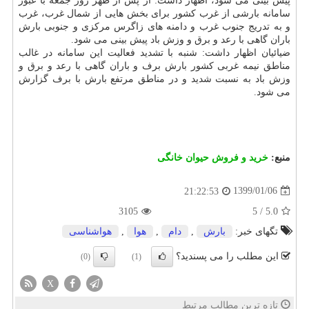
پیش بینی می شود، اظهار داشت: از پس از ظهر روز جمعه با عبور
سامانه بارشی از غرب كشور برای بخش هایی از شمال غرب، غرب
و به تدریج جنوب غرب و دامنه های زاگرس مركزی و جنوبی بارش
باران گاهی با رعد و برق و وزش باد پیش بینی می شود.
ضیائیان اظهار داشت: شنبه با تشدید فعالیت این سامانه در غالب
مناطق نیمه غربی كشور بارش برف و باران گاهی با رعد و برق و
وزش باد به نسبت شدید و در مناطق مرتفع بارش با برف گزارش
می شود.
منبع:
خرید و فروش حیوان خانگی
1399/01/06
21:22:53
3105
5
/
5.0
تگهای خبر:
بارش
,
دام
,
هوا
,
هواشناسی
این مطلب را می پسندید؟
(0)
(1)
X
تازه ترین مطالب مرتبط