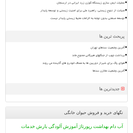
عملیات ایمن سازی زیستگاه گوزن زرد ایرانی در ارسنجان
صیانت از تنوع زیستی، راهبرد ملی برای امنیت زیستی و توسعه پایدار
توسعه صنعتی بدون توجه به الزامات محیط زیستی پایدار نیست
پربحث ترین ها
آخرین وضعیت سدهای تهران
برداشت چوب از جنگلهای هیرکانی ممنوع ماند
هوای پاک برای شیراز دوربین ها به مصاف خودرو های آلاینده می روند
آخرین وضعیت مخازن سدها
جدیدترین ها
تگهای خرید و فروش حیوان خانگی
آب
دام
بهداشت
رپورتاژ
آموزش
آلودگی
بارش
خدمات