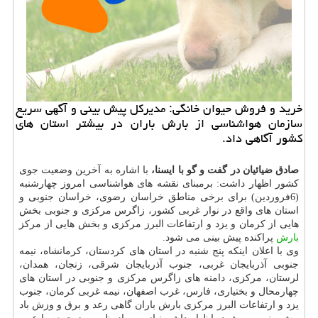
خرید و فروش حیوان خانگی: مدیركل پیش بینی و آگهی سریع
سازمان هواشناسی از بارش باران در بیشتر استان های
كشور آگاهی داد.
صادق ضیائیان در گفت و گو با ایسنا،
با اشاره به آخرین وضعیت جوی
كشور اظهار داشت: برمبنای نقشه های هواشناسی امروز چهارشنبه
(6فروردین) برای برخی مناطق خراسان رضوی، خراسان جنوبی و
استان های واقع در نوار غربی كشور، زاگرس مركزی و جنوبی بخش
هایی از كرمان و یزد و ارتفاعات البرز مركزی و بخش هایی از مركز
بارش
پراكنده پیش بینی می شود.
وی با اعلان اینكه پنج شنبه در استان های كردستان، كرمانشاه، نیمه
جنوبی آذربایجان غربی، جنوب آذربایجان شرقی، زنجان، همدان،
لرستان، مركزی، دامنه های زاگرس مركزی و جنوبی در استان های
چهارمحال و بختیاری، فارس، غرب اصفهان، نیمه غربی كرمان، جنوب
یزد و ارتفاعات البرز مركزی بارش باران گاهی رعد و برق و وزش باد