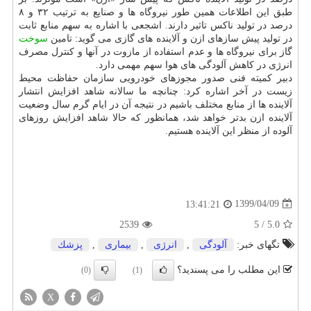
طبق این اطلاعات همین طور نیروگاه ها و صنایع به ترتیب ۳۲ و ۸
درصد در تولید ناکس تاثیر دارند. اشجعی با اشاره به سهم منابع ثابت
در تولید پیش سازهای ازن و آلاینده های گازی می گوید: تامین
سوخت
گاز برای نیروگاه ها و عدم استفاده از مازوت در آنها و کنترل مصرف
انرژی در کاهش آلودگی های هوا سهم مهمی دارد.
دبیر کمیته فنی صدور مجوزهای خودرویی سازمان حفاظت محیط
زیست در آخر اشاره کرد: چنانچه ما سالانه شاهد افزایش انتشار
آلاینده ها از منابع مختلف باشیم در نتیجه آن در ایام گرم سال وضعیت
آلاینده ازن بدتر خواهد شد، همانظور که حالا شاهد افزایش روزهای
آلوده از منظر این آلاینده هستیم.
1399/04/09
13:41:21
2539
5
/
5.0
تگهای خبر:
آلودگی
,
انرژی
,
بیماری
,
پزشك
این مطلب را می پسندید؟
(0)
(1)
X