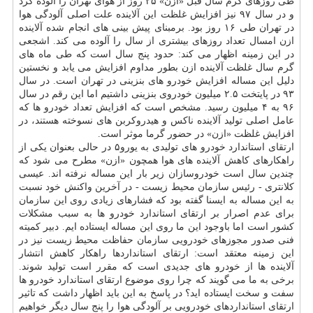
طی روزهای گرم سال قبل «ازن» ۲۵ روز از هوای تهران را آلوده کرد
و در سال ۹۷ نیز افزایش غلظت این آلاینده علت اصلی آلودگی هوا
در تهران طی ۱۶ روز بود. برمبنای پیش بینی های انجام شده آلاینده
ازن امسال تعداد روزهای بیشتری از سال را آلوده می کند. اشجعی
در این زمینه اظهار می کند: حدود پنج سال است که طی ماه های
گرم سال غلظت آلاینده ازن بطور مداوم افزایش می یابد و نخستین
دلیل این مساله افزایش خودرو های بنزینی در تهران است. در سال
۹۳ در پایتخت ۲.۵ میلیون خودروی بنزینی داشتیم اما این رقم در سال
۹۶ به ۴ میلیون رسید. مشخص است که افزایش تعداد خودرو ها که
عامل اصلی تولید آلاینده ناکس و هیدروکربن های نسوخته هستند، در
افزایش غلظت «ازن» در حضور گرما موثر است.
ارتقای استاندارد خودرو های تولیدی به یورو۵ در حالی بعنوان یکی از
راهکارهای کاهش آلاینده های هوا همچون «ازن» مطرح می شود که
چندین سال است خودروسازان زیر بار این مساله نرفته اند. عیسی
کلانتری - رئیس سازمان محیط زیست - در آخرین واکنش خود نسبت
به این مساله به ایسنا گفته بود که فشارهای زیادی روی این سازمان
برای عدم اصرار بر ارتقای استاندارد خودرو ها به سبب مشکلات
کشور است اما باوجود این ما روی این مساله ایستاده ایم. دبیر کمیته
فنی صدور مجوزهای خودرویی سازمان حفاظت محیط زیست نیز در
این زمینه معتقد است: ارتقای استانداردها راهکار کاهش انتشار
آلاینده ها از خودرو های جدیدی است که مقرر است تولید شوند.
برخی به ما می گویند که چرا روی موضوع ارتقای استاندارد خودرو ها
سفت و سخت ایستاده اید؟ در پاسخ به این باید اظهار داشت که تاثیر
ارتقای استانداردهای خودرویی بر آلودگی هوا را پنج سال دیگر خواهیم