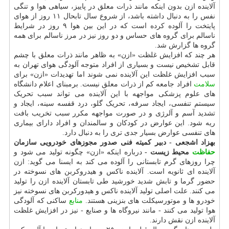
آلاینده ازن بدون اینکه مانند ذرات معلق در پاییز، سیاهی هوا و تنگی
نفس را به دنبال داشته باشد، از شروع سال تابحال ۱۱ روز از هوای
پایتخت را آلوده کرده است که در این بین هوا ۹ روز در شرایط
ناسالم برای گروه های حساس و دو روز نیز در مرز ناسالم برای همه
گروه ها گزارش شد.
هر چند که افزایش غلظت «ازن» به ظاهر مانند ذرات معلق با چشم
قابل تشخیص نیست و بسیاری از افراد متوجه آلودگی هوای تهران به
سبب افزایش غلظت این آلاینده نمی شوند اما تهدیدات «ازن» برای
سلامت
افراد جامعه کم از ذرات معلق نیست. برمبنای اعلام دانشگاه
های علوم پزشکی مواجهه با این آلاینده می تواند سبب تحریک
سیستم تنفسی، ایجاد سرفه، تحریک گلو، درد قفسه سینه، ایجاد و
تشدید آسم و آلرژی و در صورت مواجهه مکرر سبب تخریب بافت
ریه شود. این عوارض در کودکان و سالمندان و افراد دارای بیماری
های تنفسی عوارض بسیار جدی تری را به دنبال دارد.
بهزاد اشجعی - دبیر کمیته فنی صدور مجوزهای خودرویی سازمان
حفاظت
محیط زیست -
درباره اینکه «ازن» چگونه تولید می شود و
چرا روزهای گرم تابستانی را آلوده می کند به ایسنا می گوید: ازن
آلاینده ای ثانویه است. آلاینده ناکس و هیدروکربن های نسوخته در
حضور گرما و تابش شدید خورشید طی تابستان آلاینده ازن را تولید
می کنند. علت اصلی تولید آلاینده ناکس و هیدورکربن های نسوخته نیز
خودرو ها و موتورسیکلت های بنزینی هستند.
منابع
ساکنی که آلودگی
هوا تولید می کنند - مانند نیروگاه ها و صنایع - نیز در افزایش غلظت
آلاینده ازن نقش دارند.