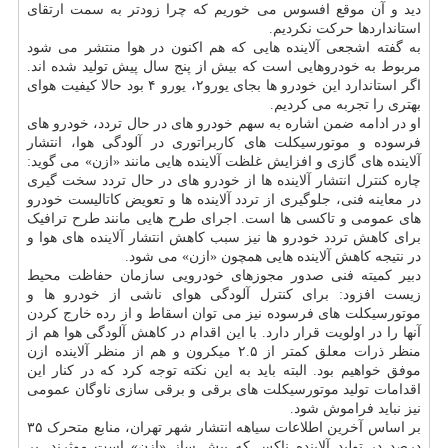
دید و آن موقع افسوس می خوریم که چرا زودتر به سمت ارتقای
استانداردها حرکت نکردیم.
به گفته اشجعی آلاینده هایی که هم اکنون در هوا منتشر می شود
مربوط به خودروهایی است که بیش از پنج سال پیش تولید شده اند.
اگر استاندارد این خودرو ها بجای یورو۲، یورو ۴ بود حالا کیفیت هوای
بهتری را تجربه می کردیم.
او در ادامه ضمن اشاره به سهم خودرو های در حال تردد، خودرو های
فرسوده و موتورسیکلت های کاربراتوری در آلودگی هوا، انتشار
آلاینده های گازی و افزایش غلظت آلاینده هایی مانند «ازن» می گوید:
چاره کنترل انتشار آلاینده ها از خودرو های در حال تردد سخت گیری
در معاینه فنی، جلوگیری از تردد آلاینده ها و تعویض کاتالیست خودرو
های عمومی و تاکسی ها است. اجرای طرح هایی مانند طرح ترافیک
برای کاهش تردد خودرو ها نیز سبب کاهش انتشار آلاینده های هوا و
در نتیجه کاهش آلاینده هایی همچون «ازن» می شود.
دبیر کمیته فنی صدور مجوزهای خودرویی سازمان حفاظت محیط
زیست افزود: برای کنترل آلودگی هوای ناشی از خودرو ها و
موتورسیکلت های فرسوده نیز می توان اسقاط و از رده خارج کردن
آنها را در اولویت قرار دارد. با این اقدام در کاهش آلودگی هوا هم از
منظر ذرات معلق کمتر از ۲.۵ میکرون و هم از منظر آلاینده ازن
موفق خواهیم بود. البته باید به این نکته توجه کرد که در کنار این
اقدامات تولید موتورسیکلت های برقی و برقی سازی ناوگان عمومی
نیز نباید فراموش شود.
بر اساس آخرین اطلاعات سیاهه انتشار شهر تهران، منابع متحرک ۳۵
درصد در تولید آلاینده ناکس که پیش ساز «ازن» است موثرند. بر