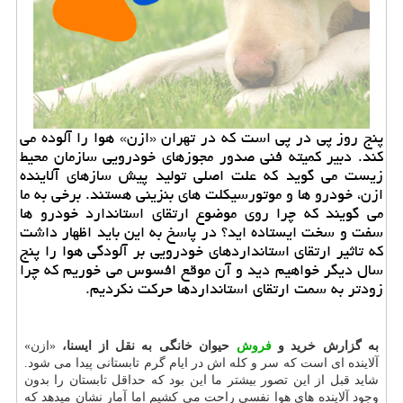
پنج روز پی در پی است كه در تهران «ازن» هوا را آلوده می
كند. دبیر كمیته فنی صدور مجوزهای خودرویی سازمان محیط
زیست می گوید كه علت اصلی تولید پیش سازهای آلاینده
ازن، خودرو ها و موتورسیكلت های بنزینی هستند. برخی به ما
می گویند كه چرا روی موضوع ارتقای استاندارد خودرو ها
سفت و سخت ایستاده اید؟ در پاسخ به این باید اظهار داشت
كه تاثیر ارتقای استانداردهای خودرویی بر آلودگی هوا را پنج
سال دیگر خواهیم دید و آن موقع افسوس می خوریم كه چرا
زودتر به سمت ارتقای استانداردها حركت نكردیم.
به گزارش خرید و
فروش
حیوان خانگی به نقل از ایسنا،
«ازن»
آلاینده ای است که سر و کله اش در ایام گرم تابستانی پیدا می شود.
شاید قبل از این تصور بیشتر ما این بود که حداقل تابستان را بدون
وجود آلاینده های هوا نفسی راحت می کشیم اما آمار نشان میدهد که