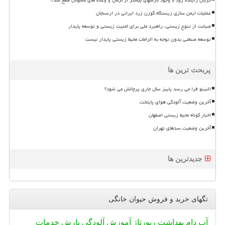
عملیات ایمن سازی زیستگاه گوزن زرد ایرانی در ارسنجان
صیانت از تنوع زیستی، راهبرد ملی برای امنیت زیستی و توسعه پایدار
توسعه صنعتی بدون توجه به الزامات محیط زیستی پایدار نیست
پربحث ترین ها
النینو فرا می رسد پاییز سال جاری پرچالش می شود؟
آخرین وضعیت آلودگی هوای پایتخت
اخبار کوتاه محیط زیستی اصفهان
آخرین وضعیت سدهای تهران
جدیدترین ها
تگهای خرید و فروش حیوان خانگی
آب
دام
بهداشت
رپورتاژ
آموزش
آلودگی
بارش
خدمات