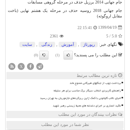
جام جهانی 2014 برزیل حذف در مرحله گروهی مسابقات
جام جهانی 2018 روسیه حذف در مرحله یک هشتم نهایی (باخت
مقابل اروگوئه)
1399/04/19
22:15:41
2361
5
/
5.0
تگهای خبر:
رپورتاژ
,
آموزش
,
زندگی
,
سایت
این مطلب را می پسندید؟
(0)
(1)
X
تازه ترین مطالب مرتبط
برداشت چوب از جنگلهای هیرکانی ممنوع ماند
راهنمای کاربردی انتخاب سیگار برگ مناسب برای هر سلیقه
احیای تالاب گاوخونی با کمک ژاپن ریزگردهای جازموریان به تهران رسید
تاکید انصاری بر اجرای دغدغه های محیط زیستی رهبر شهید
نظرات بینندگان در مورد این مطلب
نظر شما در مورد این مطلب