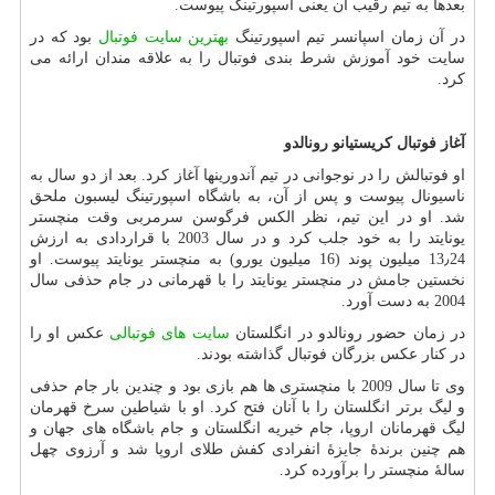
بعدها به تیم رقیب آن یعنی اسپورتینگ پیوست.
در آن زمان اسپانسر تیم اسپورتینگ
بهترین سایت فوتبال
بود که در
سایت خود آموزش شرط بندی فوتبال را به علاقه مندان ارائه می
کرد.
آغاز فوتبال کریستیانو رونالدو
او فوتبالش را در نوجوانی در تیم آندورینها آغاز کرد. بعد از دو سال به
ناسیونال پیوست و پس از آن، به باشگاه اسپورتینگ لیسبون ملحق
شد. او در این تیم، نظر الکس فرگوسن سرمربی وقت منچستر
یونایتد را به خود جلب کرد و در سال 2003 با قراردادی به ارزش
13٫24 میلیون پوند (16 میلیون یورو) به منچستر یونایتد پیوست. او
نخستین جامش در منچستر یونایتد را با قهرمانی در جام حذفی سال
2004 به دست آورد.
در زمان حضور رونالدو در انگلستان
سایت های فوتبالی
عکس او را
در کنار عکس بزرگان فوتبال گذاشته بودند.
وی تا سال 2009 با منچستری ها هم بازی بود و چندین بار جام حذفی
و لیگ برتر انگلستان را با آنان فتح کرد. او با شیاطین سرخ قهرمان
لیگ قهرمانان اروپا، جام خیریه انگلستان و جام باشگاه های جهان و
هم چنین برندهٔ جایزهٔ انفرادی کفش طلای اروپا شد و آرزوی چهل
سالهٔ منچستر را برآورده کرد.