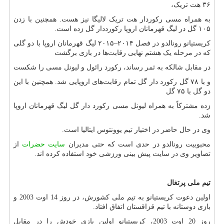
۳۶ هت تریک،
به همراه مسی رکوردار هت تریک لالیگا نیز هست. همچنین با زدن
۱۰۵ گل در لیگ قهرمانان اروپا رکورددار گل زده است.
کریستیانو رونالدو در فصل ۲۰۱۴–۲۰۱۵ لیگ قهرمانان اروپا با دو گلی
که در مرحله یک هشتم نهایی رقابت‌ها در بازی برگشت
در مقابل شالکه به ثمر رساند، رکورد رائول و لیونل مسی را شکست
و با ۷۸ گل رکورد دار گل تمام رقابت‌های اروپایی شد. همچنین با این
دو گل با ۷۵ گل
زده مشترکاً به همراه لیونل مسی رکورد دار گل لیگ قهرمانان اروپا
شد.
وی در حال حاضر در اختیار تیم یوونتوس ایتالیا است.
محبوبیت رونالدو در حدی است که حتی مدیران
سایت حضرات
از
تصاویر وی در سایت پیش بینی ورزشی خود استفاده کرده اند.
تیم ملی پرتغال
اولین دعوت کریستیانو به تیم ملی کشورش، در روز 14 اوت 2003 و
بازی دوستانه با تیم قزاقستان اتفاق افتاد.
روز 20 اوت 2003، کریستیانو اولین بازی خودش را در مقابل