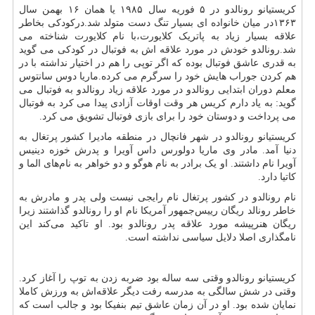
کریستیانو رونالدو در ۵ فوریه سال ۱۹۸۵ یا همان ۱۶ بهمن سال
۱۳۶۳در میان خانواده ای بسیار تنگ دست متولد شد.درکودکی بخاطر
علاقه بسیار زیاد به پاتریک کلایورت،با نام کلایورت شناخته می
شد.رونالدو خودش در مورد علاقه اش به فوتبال در کودکی می گوید
به قدری عاشق فوتبال بوده که اگر توپی را هم در اختیار نداشته با در
هم کردن جوراب هایش خود را سرگرم می کرده.ماریا دوس سانتوس
معلم دوران ابتدایی رونالدو در مورد علاقه زیاد رونالدو به فوتبال می
گوید: به یاد دارم کریس هر وقت اوقات آزادی پیدا می کرد به فوتبال
می پرداخت و دوستان خود را برای بازی فوتبال تشویق می کرد.
کریستیانو رونالدو در شهر فانچال در منطقه مادیرا کشور پرتغال به
دنیا آمد. مادر وی ماریا دولورس داس آویرا و پدرش خوزه دینیس
آویرا نام داشتند. او یک برادر به نام هوگو و دو خواهر به نام‌های الما و
کاتیا دارد.
نام رونالدو در کشور پرتغال نام رایجی نیست ولی پدر و مادرش به
خاطر رونالد ریگان رییس‌جمهور آمریکا نام او را رونالدو گذاشتند زیرا
ریگان هنرپیشه مورد علاقه پدر رونالدو بود. او تاکید می‌کند این
نامگذاری اصلا دلایل سیاسی نداشته است.
کریستیانو رونالدو وقتی سه ساله بود ضربه زدن به توپ را آغاز کرد.
وقتی در شش سالگی به مدرسه رفت دیگر علاقه‌اش به ورزش کاملا
نمایان شده بود. او در آن زمان عاشق تیم بنفیکا بود و جالب است که