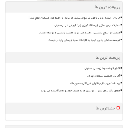
پربیننده ترین ها
جریان زاینده رود با وجود بارشهای بیشتر از نرمال و وعده های مسؤلان قطع شد!!
عملیات ایمن سازی زیستگاه گوزن زرد ایرانی در ارسنجان
صیانت از تنوع زیستی، راهبرد ملی برای امنیت زیستی و توسعه پایدار
توسعه صنعتی بدون توجه به الزامات محیط زیستی پایدار نیست
پربحث ترین ها
اخبار کوتاه محیط زیستی اصفهان
آخرین وضعیت سدهای تهران
برداشت چوب از جنگلهای هیرکانی ممنوع ماند
هوای پاک برای شیراز دوربین ها به مصاف خودرو های آلاینده می روند
جدیدترین ها