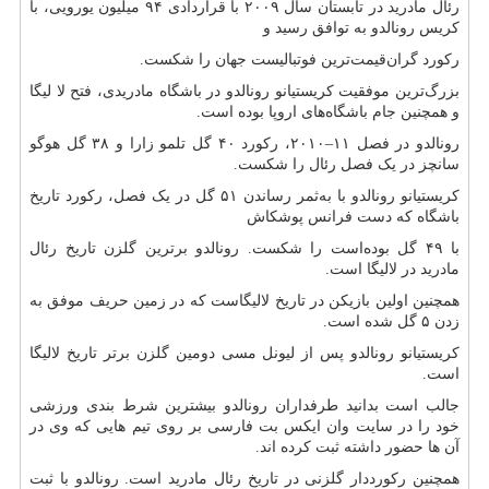
رئال مادرید در تابستان سال ۲۰۰۹ با قراردادی ۹۴ میلیون یورویی، با
کریس رونالدو به توافق رسید و
رکورد گران‌قیمت‌ترین فوتبالیست جهان را شکست.
بزرگ‌ترین موفقیت کریستیانو رونالدو در باشگاه مادریدی، فتح لا لیگا
و همچنین جام باشگاه‌های اروپا بوده است.
رونالدو در فصل ۱۱–۲۰۱۰، رکورد ۴۰ گل تلمو زارا و ۳۸ گل هوگو
سانچز در یک فصل رئال را شکست.
کریستیانو رونالدو با به‌ثمر رساندن ۵۱ گل در یک فصل، رکورد تاریخ
باشگاه که دست فرانس پوشکاش
با ۴۹ گل بوده‌است را شکست. رونالدو برترین گلزن تاریخ رئال
مادرید در لالیگا است.
همچنین اولین بازیکن در تاریخ لالیگاست که در زمین حریف موفق به
زدن ۵ گل شده است.
کریستیانو رونالدو پس از لیونل مسی دومین گلزن برتر تاریخ لالیگا
است.
جالب است بدانید طرفداران رونالدو بیشترین شرط بندی ورزشی
خود را در سایت وان ایکس بت فارسی بر روی تیم هایی که وی در
آن ها حضور داشته ثبت کرده اند.
همچنین رکورددار گلزنی در تاریخ رئال مادرید است. رونالدو با ثبت