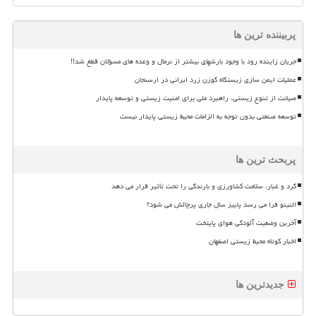
پربیننده ترین ها
جریان زاینده رود با وجود بارشهای بیشتر از نرمال و وعده های مسؤلان قطع شد!!
عملیات ایمن سازی زیستگاه گوزن زرد ایرانی در ارسنجان
صیانت از تنوع زیستی، راهبرد ملی برای امنیت زیستی و توسعه پایدار
توسعه صنعتی بدون توجه به الزامات محیط زیستی پایدار نیست
پربحث ترین ها
گرد و غبار، سلامت کشاورزی و بارندگی را تحت تأثیر قرار می دهد
النینو فرا می رسد پاییز سال جاری پرچالش می شود؟
آخرین وضعیت آلودگی هوای پایتخت
اخبار کوتاه محیط زیستی اصفهان
جدیدترین ها