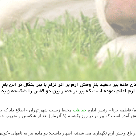
اده ببر سفید باغ وحش ارم بر اثر نزاع با ببر بنگال نر این با
م اعلام نموده است که ببر نر حصار بین دو قفس را شکسته و به م
حفاظت
محیط زیست شهر تهران - اطلاع داد که بر 
روز در نزاع با ببر نر تلف شده است. در بخشی از گزارش ارسالی باغ وحش
در باغ وحش ارم نگهداری می شدند، اظهار داشت: دو ماده ببر به نامهای «کوئی