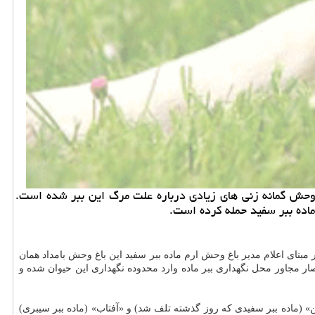
غ وحش گمانه زنی های زیادی درباره علت مرگ این ببر شده است.
اده ببر سفید حمله کرده است.
مبنای اعلام مدیر باغ وحش ارم ماده ببر سفید این باغ وحش بامداد همان
 آمده است که ببر نر در روز یکشنبه (۹ آذرماه) بعد از شکستن و تخریب حصار مجاور محل نگهداری ببر ماده وارد محدوده نگهداری این حیوان شده و
ن» (ماده ببر سفیدی که روز گذشته تلف شد) و «آفتاب» (ماده ببر سیبری)