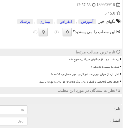
1399/09/16
12:57:58
5
/
5.0
تگهای خبر:
آموزش
,
انقراض
,
بیماری
,
پزشك
این مطلب را می پسندید؟
(0)
(1)
تازه ترین مطالب مرتبط
برداشت چوب از جنگلهای هیرکانی ممنوع ماند
مرگ به سبب گرمازدگی ؟
آمار تازه از هوای تهران منتشر گردید تیر امسال چه گذشت؟
احیای تالاب گاوخونی با کمک ژاپن ریزگردهای جازموریان به تهران رسید
نظرات بینندگان در مورد این مطلب
نام:
ایمیل: