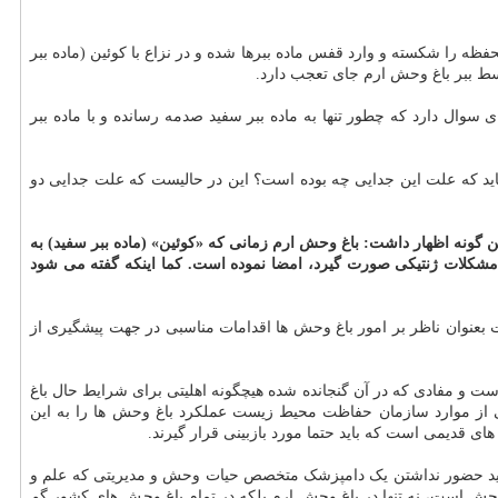
ظه را شکسته و وارد قفس ماده ببرها شده و در نزاع با کوئین (ماده ببر
ط ببر باغ وحش ارم جای تعجب دارد.
سوال دارد که چطور تنها به ماده ببر سفید صدمه رسانده و با ماده ببر
نماید که علت این جدایی چه بوده است؟ این در حالیست که علت جدایی دو
ن گونه اظهار داشت: باغ وحش ارم زمانی که «کوئین» (ماده ببر سفید) به
ل مشکلات ژنتیکی صورت گیرد، امضا نموده است. کما اینکه گفته می شود
عنوان ناظر بر امور باغ وحش ها اقدامات مناسبی در جهت پیشگیری از
 و مفادی که در آن گنجانده شده هیچگونه اهلیتی برای شرایط حال باغ
لی از موارد سازمان حفاظت محیط زیست عملکرد باغ وحش ها را به این
ی قدیمی است که باید حتما مورد بازبینی قرار گیرند.
د حضور نداشتن یک دامپزشک متخصص حیات وحش و مدیریتی که علم و
ش است، نه تنها در باغ وحش ارم بلکه در تمام باغ وحش های کشور گم