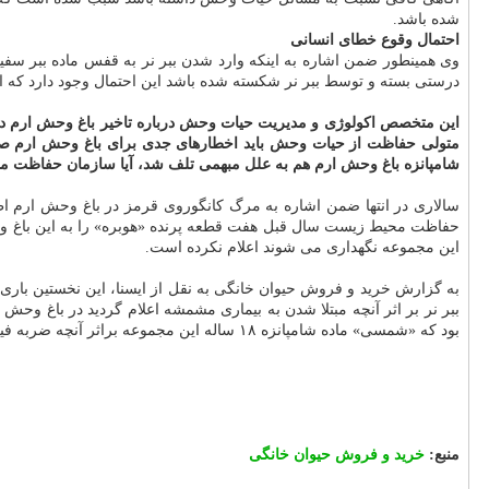
شده باشد.
احتمال وقوع خطای انسانی
وی همینطور ضمن اشاره به اینکه وارد شدن ببر نر به قفس ماده ببر سفی
درستی بسته و توسط ببر نر شکسته شده باشد این احتمال وجود دارد که ای
این متخصص اکولوژی و مدیریت حیات وحش درباره تاخیر باغ وحش ارم 
متولی حفاظت از حیات وحش باید اخطارهای جدی برای باغ وحش ارم صادر
شامپانزه باغ وحش ارم هم به علل مبهمی تلف شد، آیا سازمان حفاظت م
سالاری در انتها ضمن اشاره به مرگ کانگوروی قرمز در باغ وحش ارم ا
حفاظت محیط زیست سال قبل هفت قطعه پرنده «هوبره» را به این باغ وح
این مجموعه نگهداری می شوند اعلام نکرده است.
بود که «شمسی» ماده شامپانزه ۱۸ ساله این مجموعه براثر آنچه ضربه فیزیکی همنوعانش اعلام گردید به سرنوشت ماده ببر سفید این مجموعه مبتلا شد.
منبع:
خرید و فروش حیوان خانگی