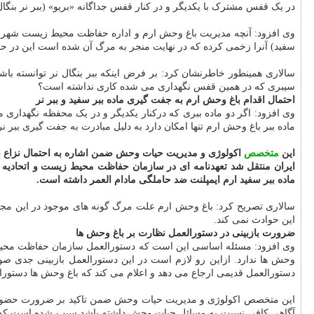
در یک قفس مشترک با یکدیگر و در کنار قفس جداگانه «بریو» (ببر نر بنگ
وی افزود: آنچه مدیریت باغ وحش ارم و اداره حفاظت محیط زیست شهر تهران
سفید) آنرا زخمی کرده که در نهایت منجر به مرگ آن شده است این در 
سالاری همینطور خاطرنشان کرد: بر فرض اینکه ببر بنگال نر توانسته باش
سیبری که در همین قفس نگهداری می شده کاری نداشته است؟
احتمال اقدام باغ وحش ارم به جفت گیری ماده ببر سفید و ببر نر
وی افزود: اگر دو ماده ببری که درکنار یکدیگر و در یک محفظه نگهداری 
ماده ببر باغ وحش ارم تنها امکان دارد به دلیل مبادرت به جفت گیری ببر 
این
متخصص
اکولوژی و مدیریت حیات وحش ضمن اشاره به احتمال نزاع ببر ن
ایران منتقل شد تعهدنامه ای در سازمان حفاظت محیط زیست و اتحادیه با
ماده ببر سفید ارم ایمپلنت ضد حاملگی مادام العمر داشته است.
سالاری تصریح کرد: باغ وحش ارم علت مرگ گونه های موجود در این مجم
این حوادث نمی کند.
ضرورت بازبینی در دستورالعمل نظارت بر باغ وحش ها
وی افزود: مسئله اساسی این است که دستورالعمل سازمان حفاظت محیط زی
وحش ها ندارد. ازاین رو لازم است در این دستورالعمل بازبینی جدی ص
دستورالعمل قدیمی ارجاع می دهد و اعلام می کند که باغ وحش ها دستورال
این متخصص اکولوژی و مدیریت حیات وحش ضمن تاکید بر ضرورت حضور
آگاهی کافی نسبت به مسائل حیات وحش داشته باشد سبب شده است که