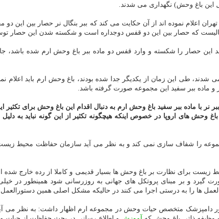
ال این باغ وحش) نگهداری می شدند.
 اعلام نموده اند از آن حکایت می کند که ببر بنگال نر حصار بین این دو محف
حالیست که حصار بین این دو قفس دوجداره است و شکسته شدن این حصار توس
د این حصار را شکسته و وارد قفس دو ماده ببر باغ وحش ارم شده باشد، جای 
می شدند، طی این زمان از یکدیگر جدا شده بودند، باغ وحش ارم باید اعلام 
نر و ماده ببر سفید این مجموعه صورت گرفته باشد.
ر با ماده ببر سفید باغ وحش ارم به دنبال اقدام این باغ وحش برای تکثیر ای
غ وحش های اروپا در خصوص اینکه هیچگونه تکثیر از این گونه نباید به دلی
وعه را شفاف سازی نمی کند و به نظر می آید سازمان حفاظت محیط زیست ب
ست برای نظارت بر باغ وحش ها بسیار قدیمی و کاملا از رده خارج شده است
ورت گیرد و بر مبنای پروتکل های جهانی به روزرسانی شود همینطور در خی
عمل ها را به درستی اجرا می کنند در حالیکه مشکل اصلی همین دستورالعمل ها
 دامپزشک متخصص حیات وحش در مجموعه ارم اظهار داشت: به نظر می آی
 وظیفه ذاتی باغ وحش که
آموزش
و اطلاع رسانی در بحث حفاظت از حیات وح