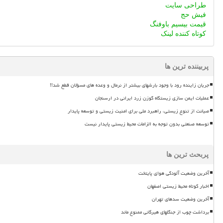
طراحی سایت
فیش حج
قیمت بیسیم باوفنگ
کوتاه کننده لینک
پربیننده ترین ها
جریان زاینده رود با وجود بارشهای بیشتر از نرمال و وعده های مسؤلان قطع شد!!
عملیات ایمن سازی زیستگاه گوزن زرد ایرانی در ارسنجان
صیانت از تنوع زیستی، راهبرد ملی برای امنیت زیستی و توسعه پایدار
توسعه صنعتی بدون توجه به الزامات محیط زیستی پایدار نیست
پربحث ترین ها
آخرین وضعیت آلودگی هوای پایتخت
اخبار کوتاه محیط زیستی اصفهان
آخرین وضعیت سدهای تهران
برداشت چوب از جنگلهای هیرکانی ممنوع ماند