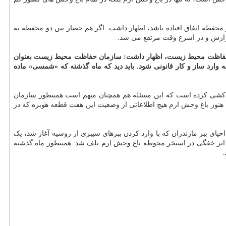
محفظه اتفاق افتاده باشد، اظهار داشت: اگر هم حصار بین دو محفظه به
 گزارش و در اسرع وقت مرتفع می شد.
ن حفاظت محیط زیست، اظهار داشت: سازمان حفاظت محیط زیست بعنوان
ارد ساز و کار قانونی شود. باید دید که ماه گذشته که «شمسی» ماده
خودکشی کرده است که این مسئله هم همچنان مبهم است همینطور سازمان
هنوز باغ وحش ارم هیچ اطلاعاتی از وضعیت این هفت قطعه هوبره که در
ه نقل از ایسنا، این نخستین باری نیست که یک ببر در باغ وحش ارم تلف شده است. در سال ۸۹ و درپی پروژه احیای ببر مازندران که با وارد کردن ببرهای سیبری از روسیه آغاز شد، یک
 سال ۹۲ هم اعلام گردید که یک ببر بنگال در این مجموعه بر اثر خفگی در استخر محوطه باغ وحش ارم تلف شد. همینطور ماه گذشته