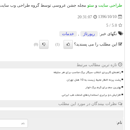
طراحی سایت
و
سئو
مجله جشن عروسی توسط گروه طراحی وب سایت 
1396/10/10
20:31:07
5
/
5.0
تگهای خبر:
رپورتاژ
,
خدمات
این مطلب را می پسندید؟
(0)
(1)
تازه ترین مطالب مرتبط
راهنمای کاربردی انتخاب سیگار برگ مناسب برای هر سلیقه
پشت پرده اخطار محیط زیست به 10 هتل تهران
بهترین سم برای کرم برگ خوار
افزایش دو برابری استانداردهای خدمات طب ایرانی
نظرات بینندگان در مورد این مطلب
نام: