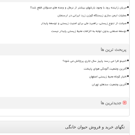
جریان زاینده رود با وجود بارشهای بیشتر از نرمال و وعده های مسؤلان قطع شد!!
عملیات ایمن سازی زیستگاه گوزن زرد ایرانی در ارسنجان
صیانت از تنوع زیستی، راهبرد ملی برای امنیت زیستی و توسعه پایدار
توسعه صنعتی بدون توجه به الزامات محیط زیستی پایدار نیست
پربحث ترین ها
النینو فرا می رسد پاییز سال جاری پرچالش می شود؟
آخرین وضعیت آلودگی هوای پایتخت
اخبار کوتاه محیط زیستی اصفهان
آخرین وضعیت سدهای تهران
جدیدترین ها
تگهای خرید و فروش حیوان خانگی