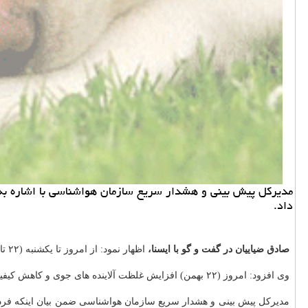
داد.
صادق ضیاییان در گفت و گو با ایسنا،
اظهار نمود: از امروز تا یکشنبه (۲۲ تا ۲۶ بهمن) جوی آرام و پایدار در بیشتر مناطق کشور حاکم خواهد بود.
وی افزود: امروز (۲۲ بهمن) افزایش غلظت آلاینده های جوی و کاهش کیفیت هوای شهرهای صنعتی و پرجمعیت انتظار می رود.
مدیرکل پیش بینی و هشدار سریع سازمان هواشناسی ضمن بیان اینکه فردا (۲۳ بهمن) با گذر امواج تراز میانی، بهبود نسبی ک