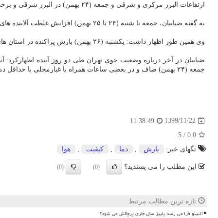
ارتفاعات البرز مرکزی و شرقی و جمعه (۲۴ بهمن) در البرز شرقی و برخی مناطق شمال شرق پیش بینی می شود.
به گفته ضیاییان، جمعه تا شنبه (۲۴ تا ۲۵ بهمن) افزایش غلظت آلاینده های جوی و کاهش کیفیت هوای شهرهای صنعتی و پرجمعیت دور از انتظار نخواهد بود.
وی همین طور اظهار داشت: یکشنبه (۲۶ بهمن) بارش پراکنده در استان های ساحلی خزر پیش بینی می شود.
جمعه (۲۴ بهمن) صاف و در بعضی ساعات همراه با غبارمحلی با حداقل دمای ۷ و حداکثر دمای ۱۶ درجه سانتیگراد پیش بینی می شود.
1399/11/22
11:38:49
5
/
0.0
تگهای خبر:
بارش
,
دما
,
كیفیت
,
هوا
این مطلب را می پسندید؟
(0)
(0)
تازه ترین مطالب مرتبط
النینو فرا می رسد پاییز سال جاری پرچالش می شود؟