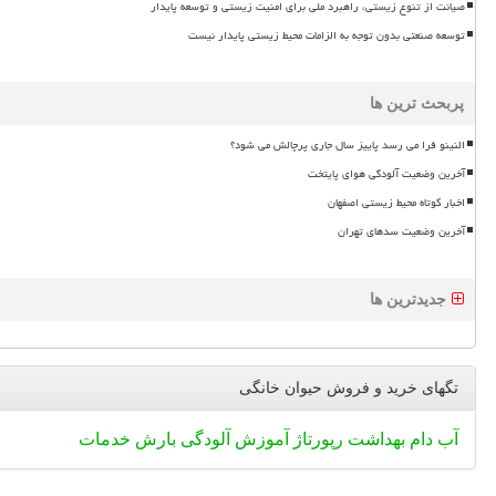
صیانت از تنوع زیستی، راهبرد ملی برای امنیت زیستی و توسعه پایدار
توسعه صنعتی بدون توجه به الزامات محیط زیستی پایدار نیست
پربحث ترین ها
النینو فرا می رسد پاییز سال جاری پرچالش می شود؟
آخرین وضعیت آلودگی هوای پایتخت
اخبار کوتاه محیط زیستی اصفهان
آخرین وضعیت سدهای تهران
جدیدترین ها
تگهای خرید و فروش حیوان خانگی
آب
دام
بهداشت
رپورتاژ
آموزش
آلودگی
بارش
خدمات