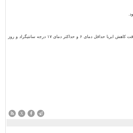
ضیاییان در آخر درباره وضعیت جوی تهران طی دو روز آینده اظهارکرد: آسمان تهران فردا (۲۳ بهمن) نیمه ابری، گاهی همراه با وزش باد و در اواخر وقت کاهش ابربا حداقل دمای ۶ و حداکثر دمای ۱۷ درجه سانتیگراد و روز
X