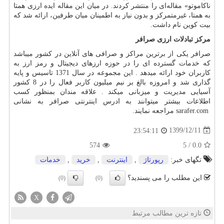
ناکاموتو» مقاله‌ای را منتشر کردند. در میان این مقاله ایده ارزی همتا
به همتا، غیرمتمرکز و بدون نیاز به اطمینان میان طرفین، ارائه شد که
بیت کوین نام داشت.
مرکز تبادلات ارزی صرافر
صرافر یکی از برترین مراکز و صرافی های آنلاین در کشور میباشد
که خدمات گسترده ای را در حوزه ارزهای دیجیتال و رمز ارز به
کاربران خود ارائه میدهد . این مجموعه در سال 1371 تاسیس و پایه
گذاری شد و امروزه بالغ بر نیم میلیون کاربر فعال را در 8 کشور
آسیایی مدیریت و میزبانی میکند . علاقه مندان بمنظور کسب
اطلاعات بیشتر میتوانند به ادرس اینترنتی صرافر به نشانی
sarafer.com
مراجعه نمایند.
1399/12/11
23:54:11
574
5
/
0.0
تگهای خبر:
رپورتاژ
,
اینترنت
,
خرید
,
خدمات
این مطلب را می پسندید؟
(0)
(0)
X
تازه ترین مطالب مرتبط