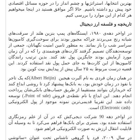
بهترین انتخاب­ها، استراتژی­ها و چشم انداز را در حوزه مسائل اقتصادی
خود پیش رو داشته باشیم. حالا اگر موافق هستید در اینجا می­خواهیم
هر کدام از این موارد را بررسی کنیم.
تاریخچه و فلسفه ارز دیجیتال
در اواخر دهه‌ی ۱۹۸۰، ایستگاه‌های پمپ بنزین هلند از سرقت‌های
شبانه رنج می‌بردند چراکه مجبور بودند برای سوخت‌گیری کامیون‌ها
سراسر شب را باز بمانند. به منظور تامین امنیت نگهبانان، جمعی از
توسعه‌دهندگان تصمیم گرفتند کارت‌های هوشمندی را که در آن زمان
مورد آزمایش بودند جایگزین پول نقد کنند. بدین ترتیب رانندگان
کامیون‌ها از این کارت‌ها به جای حمل پول نقد استفاده کردند. این
قضیه درست مربوط به ۲۵ سال پیش از پیدایش بیت کوین بود.
در همان زمان فردی به نام آلبرت هیجین
(Albert Heijin)
که یک تاجر
با نفوذ در زمان خودش بود، به بانک‌ها پیشنهاد کرد تا روشی ابداع کنند
که خریداران بتوانند مستقیما از طریق حساب‌های بانکی‌شان پرداخت
انجام دهند. این ابداع با نام نقطه‌ی فروش
Point of sale)
،
(
توسعه
داده شد. این تقریبا قدیمی‌ترین نمونه موجود از پول الکترونیکی
(Electronic cash)
است.
در اواخر دهه 90 شرکت دیجی‌کش که در آن از علم رمزنگاری
استفاده شده بود، بستری برای بانک‌ها فراهم می‌کرد تا به وسیله آن
قابلیت انتقال ارزش به صورت الکترونیکی فراهم شود.
در سال ۲۰۰۹، فرد یا گروهی ناشناس تحت عنوان «ساتوشی