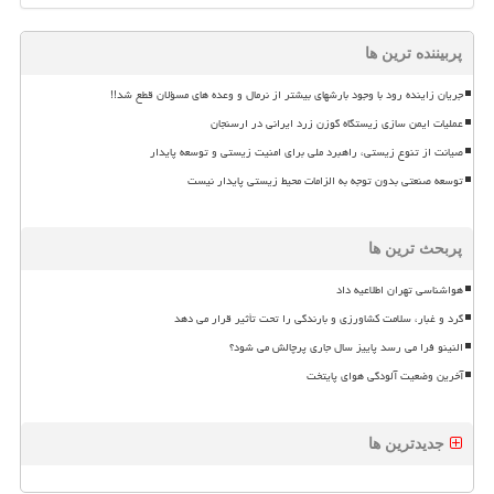
پربیننده ترین ها
جریان زاینده رود با وجود بارشهای بیشتر از نرمال و وعده های مسؤلان قطع شد!!
عملیات ایمن سازی زیستگاه گوزن زرد ایرانی در ارسنجان
صیانت از تنوع زیستی، راهبرد ملی برای امنیت زیستی و توسعه پایدار
توسعه صنعتی بدون توجه به الزامات محیط زیستی پایدار نیست
پربحث ترین ها
هواشناسی تهران اطلاعیه داد
گرد و غبار، سلامت کشاورزی و بارندگی را تحت تأثیر قرار می دهد
النینو فرا می رسد پاییز سال جاری پرچالش می شود؟
آخرین وضعیت آلودگی هوای پایتخت
جدیدترین ها