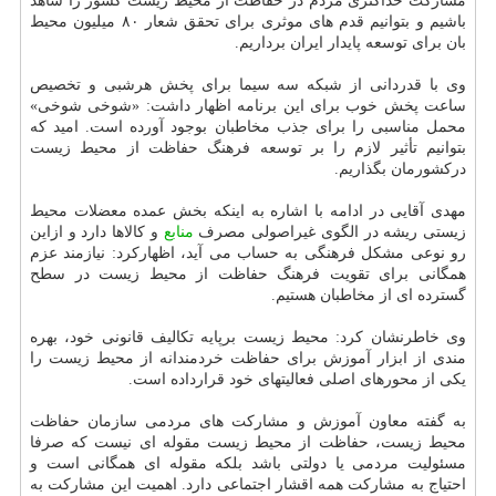
مشارکت حداکثری مردم در حفاظت از محیط زیست کشور را شاهد
باشیم و بتوانیم قدم های موثری برای تحقق شعار ۸۰ میلیون محیط
بان برای توسعه پایدار ایران برداریم.
وی با قدردانی از شبکه سه سیما برای پخش هرشبی و تخصیص
ساعت پخش خوب برای این برنامه اظهار داشت: «شوخی شوخی»
محمل مناسبی را برای جذب مخاطبان بوجود آورده است. امید که
بتوانیم تأثیر لازم را بر توسعه فرهنگ حفاظت از محیط زیست
درکشورمان بگذاریم.
مهدی آقایی در ادامه با اشاره به اینکه بخش عمده معضلات محیط
زیستی ریشه در الگوی غیراصولی مصرف
منابع
و کالاها دارد و ازاین
رو نوعی مشکل فرهنگی به حساب می آید، اظهارکرد: نیازمند عزم
همگانی برای تقویت فرهنگ حفاظت از محیط زیست در سطح
گسترده ای از مخاطبان هستیم.
وی خاطرنشان کرد: محیط زیست برپایه تکالیف قانونی خود، بهره
مندی از ابزار آموزش برای حفاظت خردمندانه از محیط زیست را
یکی از محورهای اصلی فعالیتهای خود قرارداده است.
به گفته معاون آموزش و مشارکت های مردمی سازمان حفاظت
محیط زیست، حفاظت از محیط زیست مقوله ای نیست که صرفا
مسئولیت مردمی یا دولتی باشد بلکه مقوله ای همگانی است و
احتیاج به مشارکت همه اقشار اجتماعی دارد. اهمیت این مشارکت به