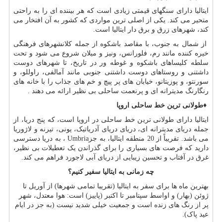
ایتالیا دارای سنگهای قیمتی زیادی است که هر بیننده ای را به راحتی
متحیر می کند. یکی از اصلی ترین مواردی که کشور به آن افتخار می
کند، شهرهای زرق و برق دار ایتالیا است.
از شمال به جنوب، با مقاصد باشکوه از جمله کلانشهرهای فرهنگی
خیره کننده مانند رم، فلورانس، ونیز و میلان شروع می شود و تحت
سلطه کلیساهای باشکوه و غوطه ور در تاریخ، تا شهرهای دوست
داشتنی و روستاهای دوست داشتنی جنوبی مانند آمالفی، راوللو، و
سورنتو، و پوزیتانو، خیابان های پر پیچ و خم های جذاب را با خانه های
رنگارنگ مدیترانه ای و پرنعمت ساحلی بی نظیر ارائه می دهند
.
♦
طولانی ترین خط ساحلی اروپا
ایتالیا دارای طولانی ترین خط ساحلی در اروپا است، که پنج دریا، از
جمله دریای مدیترانه ای، دریای دریای آدریاتیک، یونی، تیرنه و لاژوریا
می باشد. تقریباً از 20 منطقه ایتالیا، به جز
Umbria
، به دریا دسترسی
دارید که فرصت های بسیاری را برای گذراندن یک تعطیلات بی نظیر،
غرق در آفتاب و تحسین زیبایی از دریای آبی لاجورد فراهم می کند.
چه زمانی به ایتالیا سفیر کنیم؟
بهترین ماه ها برای سفر به ایتالیا (تقریبا تمامی شهرها) از آوریل تا
ژوئن (بهار) و اواسط سپتامبر تا اکتبر (پاییز) است: هوا معتدل، شهر
پر از رنگ های زنده است و جمعیت خیلی شدید نیست (به جز در ایام
عید پاک)
.