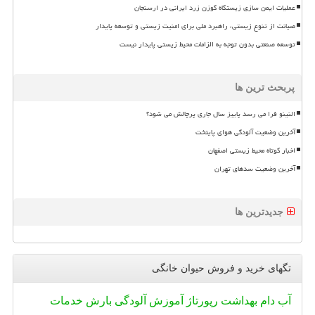
عملیات ایمن سازی زیستگاه گوزن زرد ایرانی در ارسنجان
صیانت از تنوع زیستی، راهبرد ملی برای امنیت زیستی و توسعه پایدار
توسعه صنعتی بدون توجه به الزامات محیط زیستی پایدار نیست
پربحث ترین ها
النینو فرا می رسد پاییز سال جاری پرچالش می شود؟
آخرین وضعیت آلودگی هوای پایتخت
اخبار کوتاه محیط زیستی اصفهان
آخرین وضعیت سدهای تهران
جدیدترین ها
تگهای خرید و فروش حیوان خانگی
آب
دام
بهداشت
رپورتاژ
آموزش
آلودگی
بارش
خدمات