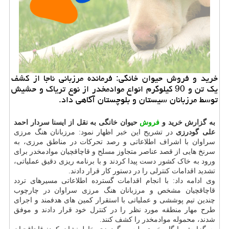
خرید و فروش حیوان خانگی: فرمانده مرزبانی ناجا از کشف
یک تن و 90 کیلوگرم انواع موادمخدر از نوع تریاک و حشیش
توسط مرزبانان سیستان و بلوچستان آگاهی داد.
به گزارش خرید و
فروش
حیوان خانگی به نقل از ایسنا سردار احمد
علی گودرزی
در تشریح این خبر اظهار نمود: مرزبانان هنگ مرزی
سراوان با اشراف اطلاعاتی و رصد تحرکات در مناطق مرزی، به
سرنخ هایی از قصد عناصر متجاوز مسلح و قاچاقچیان موادمخدر برای
ورود به خاک کشور دست پیدا کردند و با برنامه ریزی دقیق عملیاتی،
تشدید اقدامات کنترلی را در دستور کار قرار دادند.
وی ادامه داد: با انجام اقدامات گسترده اطلاعاتی مسیرهای تردد
قاچاقچیان مشخص و مرزبانان هنگ مرزی سراوان در چارچوب
چندین تیم پوششی و عملیاتی با استقرار کمین های هدفمند و اجرای
طرح مهار منطقه مورد نظر را در کنترل خود قرار دادند و موفق
شدند، محموله موادمخدر را کشف کنند.