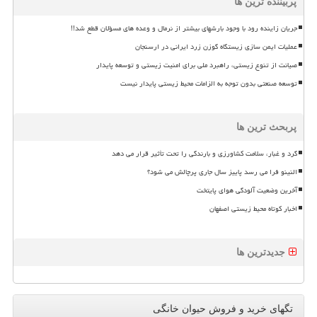
پربیننده ترین ها
جریان زاینده رود با وجود بارشهای بیشتر از نرمال و وعده های مسؤلان قطع شد!!
عملیات ایمن سازی زیستگاه گوزن زرد ایرانی در ارسنجان
صیانت از تنوع زیستی، راهبرد ملی برای امنیت زیستی و توسعه پایدار
توسعه صنعتی بدون توجه به الزامات محیط زیستی پایدار نیست
پربحث ترین ها
گرد و غبار، سلامت کشاورزی و بارندگی را تحت تأثیر قرار می دهد
النینو فرا می رسد پاییز سال جاری پرچالش می شود؟
آخرین وضعیت آلودگی هوای پایتخت
اخبار کوتاه محیط زیستی اصفهان
جدیدترین ها
تگهای خرید و فروش حیوان خانگی