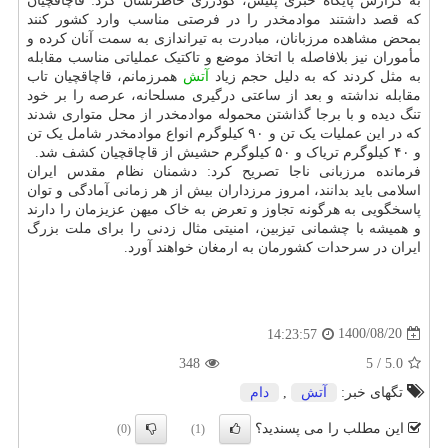
به گزارش پایگاه خبری پلیس، گودرزی خاطرنشان کرد: قاچاقچیان
که قصد داشتند موادمخدر را در فرصتی مناسب وارد کشور کنند
بمحض مشاهده مرزبانان، مبادرت به تیراندازی به سمت آنان کرده و
مأموران نیز بلافاصله با اتخاذ موضع و تاکتیک عملیاتی مناسب مقابله
به مثل کردند که به دلیل حجم زیاد
آتش
همرزمانم، قاچاقچیان تاب
مقابله نداشته و بعد از ساعتی درگیری مسلحانه، عرصه را بر خود
تنگ دیده و با برجا گذاشتن محموله موادمخدر از محل متواری شدند
که در این عملیات یک تن و ۹۰ کیلوگرم انواع موادمخدر شامل یک تن
و ۴۰ کیلوگرم تریاک و ۵۰ کیلوگرم حشیش از قاچاقچیان کشف شد.
فرمانده مرزبانی ناجا تصریح کرد: دشمنان نظام مقدس ایران
اسلامی باید بدانند، امروز مرزداران بیش از هر زمانی آمادگی و توان
پاسخگویی به هرگونه تجاوز و تعرض به خاک میهن عزیزمان را دارند
و همیشه با چشمانی تیزبین، امنیتی مثال زدنی را برای ملت بزرگ
ایران در سرحدات کشورمان به ارمغان خواهند آورد.
1400/08/20
14:23:57
348
5
/
5.0
تگهای خبر:
آتش
,
دام
این مطلب را می پسندید؟
(0)
(1)