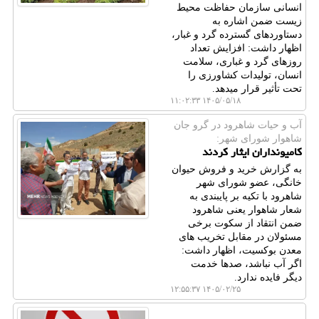
انسانی سازمان حفاظت محیط
زیست ضمن اشاره به
دستاوردهای گسترده گرد و غبار،
اظهار داشت: افزایش تعداد
روزهای گرد و غباری، سلامت
انسان، تولیدات کشاورزی را
تحت تأثیر قرار میدهد.
۱۴۰۵/۰۵/۱۸ ۱۱:۰۲:۳۳
آب و حیات شاهرود در گرو جان
شاهوار شورای شهر:
کامیونداران ایثار کردند
به گزارش خرید و فروش حیوان
خانگی، عضو شورای شهر
شاهرود با تکیه بر پایبندی به
شعار شاهوار یعنی شاهرود
ضمن انتقاد از سکوت برخی
مسئولان در مقابل تخریب های
معدن بوکسیت، اظهار داشت:
اگر آب نباشد، صدها خدمت
دیگر فایده ندارد.
۱۴۰۵/۰۲/۲۵ ۱۲:۵۵:۳۷