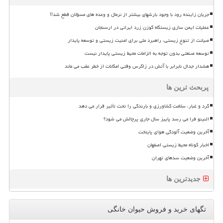
جریان زاینده رود با وجود بارشهای بیشتر از نرمال و وعده های مسؤلان قطع شد!!
عملیات ایمن سازی زیستگاه گوزن زرد ایرانی در ارسنجان
صیانت از تنوع زیستی، راهبرد ملی برای امنیت زیستی و توسعه پایدار
توسعه صنعتی بدون توجه به الزامات محیط زیستی پایدار نیست
هشدار جدال نابرابر با آتش در زاگرس وقتی امکانات از خطر عقب می ماند
پربحث ترین ها
گرد و غبار، سلامت کشاورزی و بارندگی را تحت تأثیر قرار می دهد
النینو فرا می رسد پاییز سال جاری پرچالش می شود؟
آخرین وضعیت آلودگی هوای پایتخت
اخبار کوتاه محیط زیستی اصفهان
آخرین وضعیت سدهای تهران
جدیدترین ها
تگهای خرید و فروش حیوان خانگی