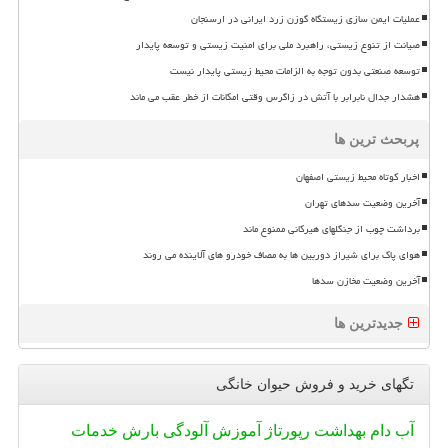
عملیات ایمن سازی زیستگاه گوزن زرد ایرانی در ارسنجان
صیانت از تنوع زیستی، راهبرد ملی برای امنیت زیستی و توسعه پایدار
توسعه صنعتی بدون توجه به الزامات محیط زیستی پایدار نیست
هشدار جدال نابرابر با آتش در زاگرس وقتی امکانات از خطر عقب می ماند
پربحث ترین ها
اخبار کوتاه محیط زیستی اصفهان
آخرین وضعیت سدهای تهران
برداشت چوب از جنگلهای هیرکانی ممنوع ماند
هوای پاک برای شیراز دوربین ها به مصاف خودرو های آلاینده می روند
آخرین وضعیت مخازن سدها
جدیدترین ها
تگهای خرید و فروش حیوان خانگی
آب
دام
بهداشت
رپورتاژ
آموزش
آلودگی
بارش
خدمات