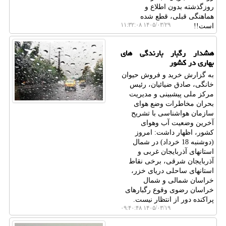
روزگذشته بدون اطلاع و
هماهنگی قبلی، قطع شده
۱۴۰۵/۰۳/۲۹ ۱۱:۳۲:۰۸
است!!
هشدار رگبار بارندگی های
بهاری در کشور
به گزارش خرید و فروش حیوان
خانگی، صادق ضیائیان، رئیس
مرکز ملی پیشبینی و مدیریت
بحران مخاطرات وضع هوای
سازمان هواشناسی با تشریح
آخرین وضعیت آب وهوای
کشور، اظهار داشت: امروز
(دوشنبه 18 خرداد) در شمال
استانهای آذربایجان غربی و
آذربایجان شرقی، برخی نقاط
استانهای ساحلی دریای خزر،
خراسان شمالی و شمال
خراسان رضوی وقوع رگبارهای
پراکنده دور از انتظار نیست.
۱۴۰۵/۰۳/۱۹ ۰۹:۴۰:۴۸