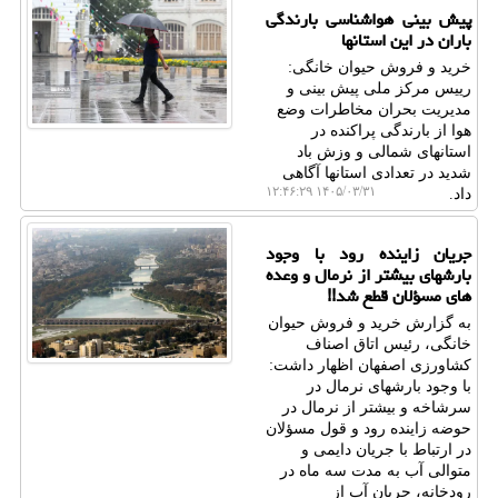
پیش بینی هواشناسی بارندگی
باران در این استانها
خرید و فروش حیوان خانگی:
رییس مرکز ملی پیش بینی و
مدیریت بحران مخاطرات وضع
هوا از بارندگی پراکنده در
استانهای شمالی و وزش باد
شدید در تعدادی استانها آگاهی
۱۴۰۵/۰۳/۳۱ ۱۲:۴۶:۲۹
داد.
جریان زاینده رود با وجود
بارشهای بیشتر از نرمال و وعده
های مسؤلان قطع شد!!
به گزارش خرید و فروش حیوان
خانگی، رئیس اتاق اصناف
کشاورزی اصفهان اظهار داشت:
با وجود بارشهای نرمال در
سرشاخه و بیشتر از نرمال در
حوضه زاینده رود و قول مسؤلان
در ارتباط با جریان دایمی و
متوالی آب به مدت سه ماه در
رودخانه، جریان آب از