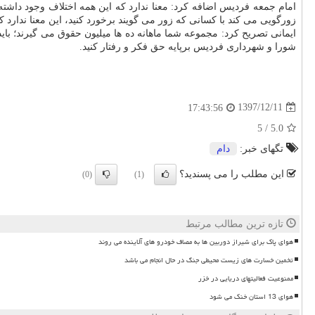
امام جمعه فردیس اضافه كرد: معنا ندارد كه این همه اختلاف وجود داشت
زورگویی می كند با كسانی كه زور می گویند برخورد كنید، این معنا ندارد
ایمانی تصریح كرد: مجموعه شما ماهانه ده ها میلیون حقوق می گیرند؛ باید
شورا و شهرداری فردیس برپایه حق فكر و رفتار كنید.
1397/12/11
17:43:56
5
/
5.0
تگهای خبر:
دام
این مطلب را می پسندید؟
(0)
(1)
تازه ترین مطالب مرتبط
هوای پاک برای شیراز دوربین ها به مصاف خودرو های آلاینده می روند
تخمین خسارت های زیست محیطی جنگ در حال انجام می باشد
ممنوعیت فعالیتهای دریایی در خزر
هوای 13 استان خنک می شود