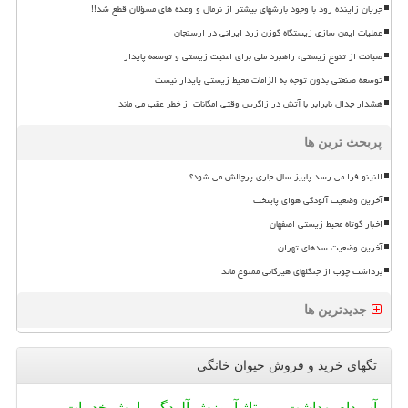
جریان زاینده رود با وجود بارشهای بیشتر از نرمال و وعده های مسؤلان قطع شد!!
عملیات ایمن سازی زیستگاه گوزن زرد ایرانی در ارسنجان
صیانت از تنوع زیستی، راهبرد ملی برای امنیت زیستی و توسعه پایدار
توسعه صنعتی بدون توجه به الزامات محیط زیستی پایدار نیست
هشدار جدال نابرابر با آتش در زاگرس وقتی امکانات از خطر عقب می ماند
پربحث ترین ها
النینو فرا می رسد پاییز سال جاری پرچالش می شود؟
آخرین وضعیت آلودگی هوای پایتخت
اخبار کوتاه محیط زیستی اصفهان
آخرین وضعیت سدهای تهران
برداشت چوب از جنگلهای هیرکانی ممنوع ماند
جدیدترین ها
تگهای خرید و فروش حیوان خانگی
آب
دام
بهداشت
رپورتاژ
آموزش
آلودگی
بارش
خدمات