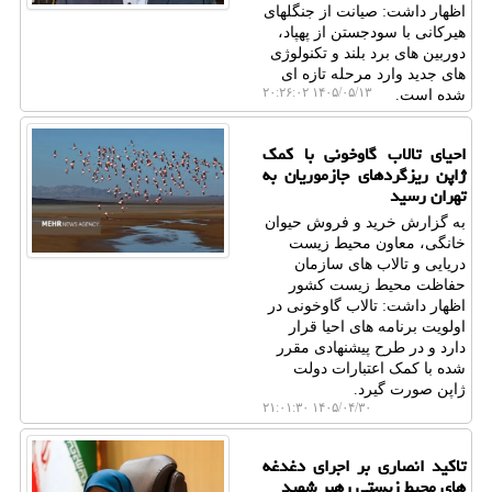
اظهار داشت: صیانت از جنگلهای
هیرکانی با سودجستن از پهپاد،
دوربین های برد بلند و تکنولوژی
های جدید وارد مرحله تازه ای
۱۴۰۵/۰۵/۱۳ ۲۰:۲۶:۰۲
شده است.
احیای تالاب گاوخونی با کمک
ژاپن ریزگردهای جازموریان به
تهران رسید
به گزارش خرید و فروش حیوان
خانگی، معاون محیط زیست
دریایی و تالاب های سازمان
حفاظت محیط زیست کشور
اظهار داشت: تالاب گاوخونی در
اولویت برنامه های احیا قرار
دارد و در طرح پیشنهادی مقرر
شده با کمک اعتبارات دولت
ژاپن صورت گیرد.
۱۴۰۵/۰۴/۳۰ ۲۱:۰۱:۳۰
تاکید انصاری بر اجرای دغدغه
های محیط زیستی رهبر شهید