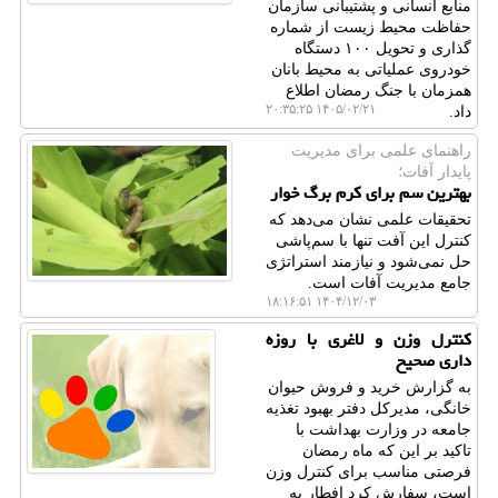
منابع انسانی و پشتیبانی سازمان
حفاظت محیط زیست از شماره
گذاری و تحویل ۱۰۰ دستگاه
خودروی عملیاتی به محیط بانان
همزمان با جنگ رمضان اطلاع
۱۴۰۵/۰۲/۲۱ ۲۰:۳۵:۲۵
داد.
راهنمای علمی برای مدیریت
پایدار آفات؛
بهترین سم برای کرم برگ خوار
تحقیقات علمی نشان می‌دهد که
کنترل این آفت تنها با سم‌پاشی
حل نمی‌شود و نیازمند استراتژی
جامع مدیریت آفات است.
۱۴۰۴/۱۲/۰۳ ۱۸:۱۶:۵۱
کنترل وزن و لاغری با روزه
داری صحیح
به گزارش خرید و فروش حیوان
خانگی، مدیرکل دفتر بهبود تغذیه
جامعه در وزارت بهداشت با
تاکید بر این که ماه رمضان
فرصتی مناسب برای کنترل وزن
است، سفارش کرد افطار به